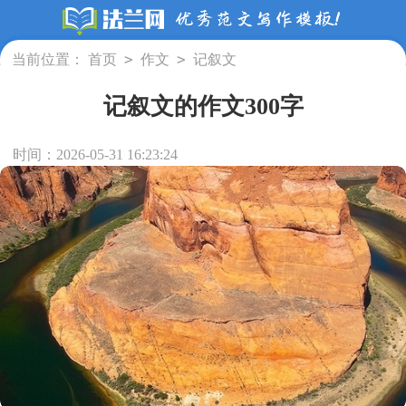
>
>
当前位置：
首页
作文
记叙文
记叙文的作文300字
时间：2026-05-31 16:23:24