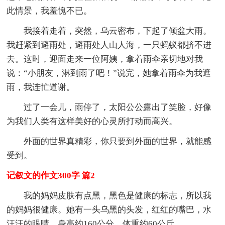
此情景，我羞愧不已。
我接着走着，突然，乌云密布，下起了倾盆大雨。
我赶紧到避雨处，避雨处人山人海，一只蚂蚁都挤不进
去。这时，迎面走来一位阿姨，拿着雨伞亲切地对我
说：“小朋友，淋到雨了吧！”说完，她拿着雨伞为我遮
雨，我连忙道谢。
过了一会儿，雨停了，太阳公公露出了笑脸，好像
为我们人类有这样美好的心灵所打动而高兴。
外面的世界真精彩，你只要到外面的世界，就能感
受到。
记叙文的作文300字 篇2
我的妈妈皮肤有点黑，黑色是健康的标志，所以我
的妈妈很健康。她有一头乌黑的头发，红红的嘴巴，水
汪汪的眼睛，身高约160公分，体重约60公斤。