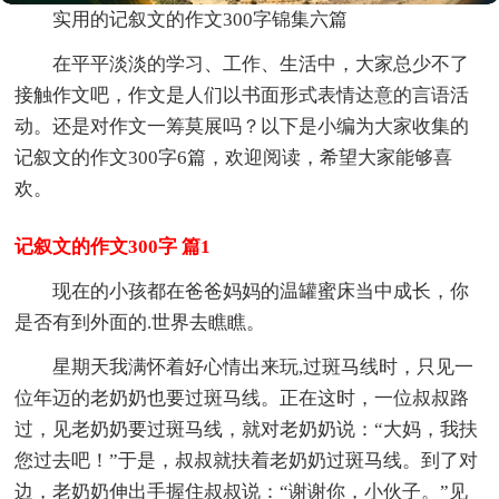
实用的记叙文的作文300字锦集六篇
在平平淡淡的学习、工作、生活中，大家总少不了
接触作文吧，作文是人们以书面形式表情达意的言语活
动。还是对作文一筹莫展吗？以下是小编为大家收集的
记叙文的作文300字6篇，欢迎阅读，希望大家能够喜
欢。
记叙文的作文300字 篇1
现在的小孩都在爸爸妈妈的温罐蜜床当中成长，你
是否有到外面的.世界去瞧瞧。
星期天我满怀着好心情出来玩,过斑马线时，只见一
位年迈的老奶奶也要过斑马线。正在这时，一位叔叔路
过，见老奶奶要过斑马线，就对老奶奶说：“大妈，我扶
您过去吧！”于是，叔叔就扶着老奶奶过斑马线。到了对
边，老奶奶伸出手握住叔叔说：“谢谢你，小伙子。”见