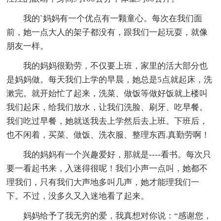
我的`妈妈有一个优点有一颗童心。每次在我们面
前，她一点大人的架子都没有，跟我们一起玩耍，就像
朋友一样。
我的妈妈很勤劳，不仅要上班，家里的活大部分也
是妈妈做。每天我们上学的早晨，她总是5点就起床，洗
漱完。就开始忙了起来，洗菜、做饭等做好饭就上楼叫
我们起床，给我们放水，让我们洗脸、刷牙、吃早餐。
我们吃过早餐，她就送我去上学然后去上班。下班后，
也不闲着，买菜、做饭、洗衣服、整理东西.真勤劳啊！
我的妈妈有一个兴趣爱好，那就是----看书。每次只
要一看起书来，入迷得很呢！我们小声一点叫，她都不
理我们，只有我们大声地多叫几声，她才能理我们一
下。不过，没多久又入迷地看了起来。
妈妈给予了我无穷的爱，我真想对你说：“感谢您，