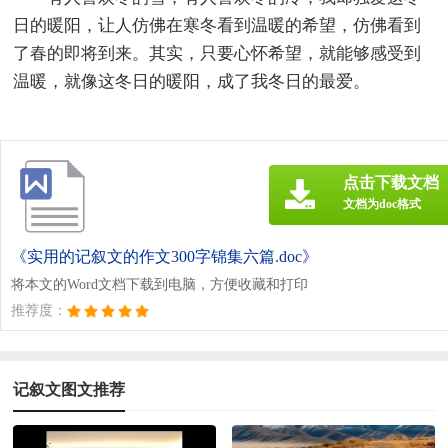
日的暖阳，让人仿佛在寒冬看到温暖的希望，仿佛看到
了春的即将到来。其实，只要心怀希望，就能够感受到
温暖，就像这冬日的暖阳，成了我冬日的最爱。
点击下载文档
文档为doc格式
《实用的记叙文的作文300字锦集六篇.doc》
将本文的Word文档下载到电脑，方便收藏和打印
推荐度：
记叙文图文推荐