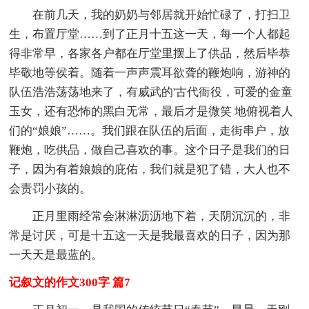
在前几天，我的奶奶与邻居就开始忙碌了，打扫卫
生，布置厅堂……到了正月十五这一天，每一个人都起
得非常早，各家各户都在厅堂里摆上了供品，然后毕恭
毕敬地等侯着。随着一声声震耳欲聋的鞭炮响，游神的
队伍浩浩荡荡地来了，有威武的'古代衙役，可爱的金童
玉女，还有恐怖的黑白无常，最后才是微笑 地俯视着人
们的“娘娘”……。我们跟在队伍的后面，走街串户，放
鞭炮，吃供品，做自己喜欢的事。这个日子是我们的日
子，因为有着娘娘的庇佑，我们就是犯了错，大人也不
会责罚小孩的。
正月里雨经常会淋淋沥沥地下着，天阴沉沉的，非
常是讨厌，可是十五这一天是我最喜欢的日子，因为那
一天天是最蓝的。
记叙文的作文300字 篇7