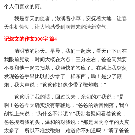
个人们喜欢的雨。
我是春天的使者，滋润着小草，安抚着大地，让春
天生机勃勃，让大地感受到雨带来的清新空气。
记叙文的作文300字 篇4
清明节的那天。早晨，我们一起床，看天正下雨在
我眼前晃动，时间大概在六点十三分左右，爸爸问我要
不要和他一起去扫墓，我爽快的答应了。在路上我突然
发现爸爸手里比以前少拿了一样东西，呦！是少了鞭
炮，我大声说：“爸爸你好像少带了鞭炮啦！”
爸爸听了我的话，回过头来，亲切的对我说：“是
啊！爸爸今天确实没有带鞭炮，”爸爸的话音刚落，我立
刻接上来说：“为什么不带呢？”我带着疑问看着爸爸，
爸爸摸着我的头，温和的对我说：“那是因为今年的火灾
太多了，所以不准放鞭炮，难道你不知道吗？”听了爸爸