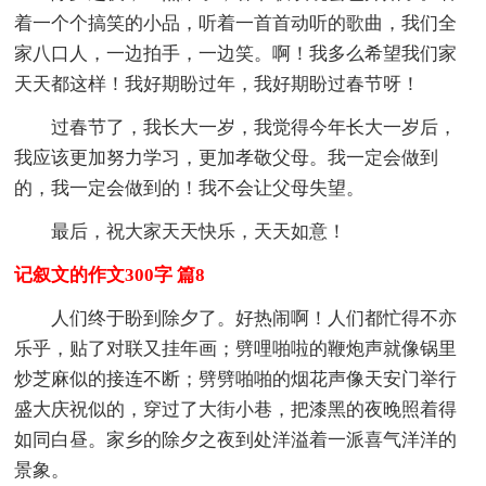
着一个个搞笑的小品，听着一首首动听的歌曲，我们全
家八口人，一边拍手，一边笑。啊！我多么希望我们家
天天都这样！我好期盼过年，我好期盼过春节呀！
过春节了，我长大一岁，我觉得今年长大一岁后，
我应该更加努力学习，更加孝敬父母。我一定会做到
的，我一定会做到的！我不会让父母失望。
最后，祝大家天天快乐，天天如意！
记叙文的作文300字 篇8
人们终于盼到除夕了。好热闹啊！人们都忙得不亦
乐乎，贴了对联又挂年画；劈哩啪啦的鞭炮声就像锅里
炒芝麻似的接连不断；劈劈啪啪的烟花声像天安门举行
盛大庆祝似的，穿过了大街小巷，把漆黑的夜晚照着得
如同白昼。家乡的除夕之夜到处洋溢着一派喜气洋洋的
景象。