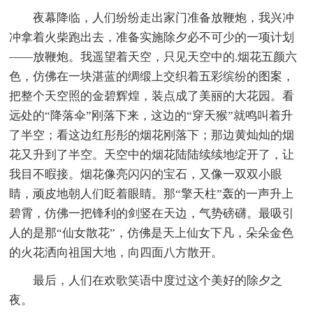
夜幕降临，人们纷纷走出家门准备放鞭炮，我兴冲
冲拿着火柴跑出去，准备实施除夕必不可少的一项计划
——放鞭炮。我遥望着天空，只见天空中的.烟花五颜六
色，仿佛在一块湛蓝的绸缎上交织着五彩缤纷的图案，
把整个天空照的金碧辉煌，装点成了美丽的大花园。看
远处的“降落伞”刚落下来，这边的“穿天猴”就鸣叫着升
了半空；看这边红彤彤的烟花刚落下；那边黄灿灿的烟
花又升到了半空。天空中的烟花陆陆续续地绽开了，让
我目不暇接。烟花像亮闪闪的宝石，又像一双双小眼
睛，顽皮地朝人们眨着眼睛。那“擎天柱”轰的一声升上
碧霄，仿佛一把锋利的剑竖在天边，气势磅礴。最吸引
人的是那“仙女散花”，仿佛是天上仙女下凡，朵朵金色
的火花洒向祖国大地，向四面八方散开。
最后，人们在欢歌笑语中度过这个美好的除夕之
夜。