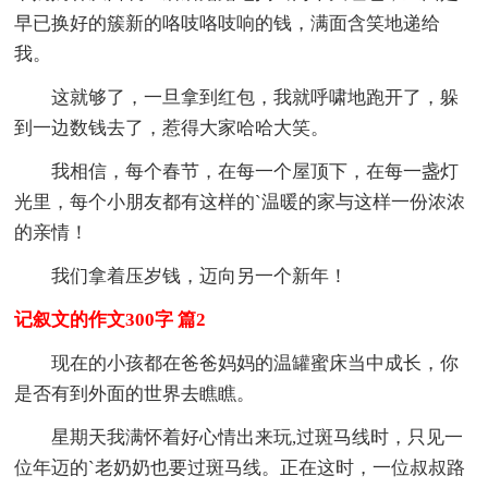
早已换好的簇新的咯吱咯吱响的钱，满面含笑地递给
我。
这就够了，一旦拿到红包，我就呼啸地跑开了，躲
到一边数钱去了，惹得大家哈哈大笑。
我相信，每个春节，在每一个屋顶下，在每一盏灯
光里，每个小朋友都有这样的`温暖的家与这样一份浓浓
的亲情！
我们拿着压岁钱，迈向另一个新年！
记叙文的作文300字 篇2
现在的小孩都在爸爸妈妈的温罐蜜床当中成长，你
是否有到外面的世界去瞧瞧。
星期天我满怀着好心情出来玩,过斑马线时，只见一
位年迈的`老奶奶也要过斑马线。正在这时，一位叔叔路