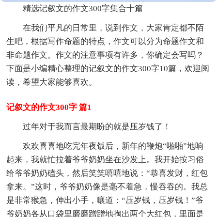
精选记叙文的作文300字集合十篇
在我们平凡的日常里，说到作文，大家肯定都不陌
生吧，根据写作命题的特点，作文可以分为命题作文和
非命题作文。作文的注意事项有许多，你确定会写吗？
下面是小编精心整理的记叙文的作文300字10篇，欢迎阅
读，希望大家能够喜欢。
记叙文的作文300字 篇1
过年对于我而言最期盼的就是压岁钱了！
欢欢喜喜地吃完年夜饭后，新年的鞭炮“啪啪”地响
起来，我就忙拉着爷爷奶奶坐在沙发上。我开始按习俗
给爷爷奶奶磕头，然后笑笑嘻嘻地说：“恭喜发财，红包
拿来。”这时，爷爷奶奶像是毫不着急，慢吞吞的。我总
是非常猴急，伸出小手，嚷道：“压岁钱，压岁钱！”爷
爷奶奶各从口袋里磨磨蹭蹭地掏出两个大红包，里面是