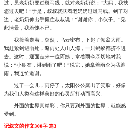
过，见老奶奶要过斑马线，就对老奶奶说：“大妈，我扶
您过去吧！”于是，叔叔就扶着老奶奶过斑马线。到了对
边，老奶奶伸出手握住叔叔说：“谢谢你，小伙子。”见
此情景，我羞愧不已。
我接着走着，突然，乌云密布，下起了倾盆大雨。
我赶紧到避雨处，避雨处人山人海，一只蚂蚁都挤不进
去。这时，迎面走来一位阿姨，拿着雨伞亲切地对我
说：“小朋友，淋到雨了吧！”说完，她拿着雨伞为我遮
雨，我连忙道谢。
过了一会儿，雨停了，太阳公公露出了笑脸，好像
为我们人类有这样美好的心灵所打动而高兴。
外面的世界真精彩，你只要到外面的世界，就能感
受到。
记叙文的作文300字 篇3