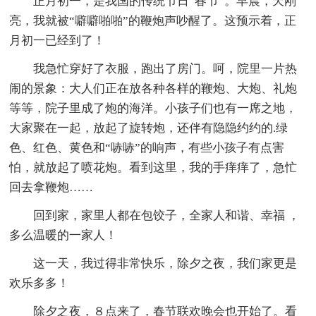
正月初一，是我国的传统节日“春节”。早晨，天刚
亮，我就被“噼噼啪啪”的鞭炮声吵醒了。这预示着，正
月初一已经到了！
我急忙穿好了衣服，跑出了房门。呵，院里一片热
闹的景象：大人们正在放各种各样的鞭炮、大炮、礼炮
等等，院子里成了炮的海洋。小孩子们也有一席之地，
大家聚在一起，放起了旋转炮，还伴有隐隐约约的.绿
色、红色、黄色和“哧哧”的响声，有些小孩子有点害
怕，就放起了喷花炮。看到这里，我的手痒痒了，急忙
回去拿鞭炮……
回到家，家里人都在包饺子，全家人和谐、幸福 ，
多么温暖的一家人！
这一天，我过得非常快乐，除夕之夜，我们家更是
欢乐多多！
除夕之夜，８点来了，春节联欢晚会也开始了。看