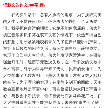
记叙文的作文300字 篇9
在现实生活中，总有人执着的追求，为了换取完美
的人生，不惜任何代价，任凭再大的挫折，也无所畏
惧。我要扼住命运的咽喉，它绝不能使我屈服，伟大的
德国音乐家贝多芬在双耳失聪的情况下，依然坚持自己
的梦想，用牙紧紧地咬着音叉为了使自己能听到声音，
在经历我数次的困苦之后，命运交响曲终于获得成功。
实现了自己的人生价值。伟大的发明家爱迪生，在研制
碳丝灯泡时，经历了无数次失败，在一千多次的失败中
永不言弃，终于为世界带来了光明，执着的爱迪生，为
人类带来了无数发明。正是因为执着，才有无数人默默
的奋斗，为了理想的实现，在宗教专制下的西欧，天主
教会宣扬地球是宇宙中心，而布鲁诺认为太阳是宇宙中
心，与教会不断抗争，最终被烧死在罗马鲜花广场，在
大火中喊道黑暗并不能把我屈服，未来的`事界会了解