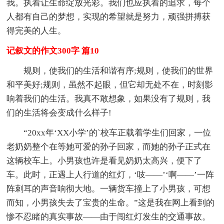
我。执着让生命绽放光彩。我们也应执着的追求，每个
人都有自己的梦想，实现的希望就是努力，顽强拼搏获
得完美的人生。
记叙文的作文300字 篇10
规则，使我们的生活和谐有序;规则，使我们的世界
和平美好;规则，虽然不起眼，但它却无处不在，时刻影
响着我们的生活。我真不敢想象，如果没有了规则，我
们的生活将会变成什么样子!
“20xx年‘XX小学’的`校车正载着学生们回家，一位
老奶奶整个在等她可爱的孙子回家，而她的孙子正式在
这辆校车上。小男孩也许是看见奶奶太高兴，便下了
车。此时，正遇上人行道的红灯，‘吱——’‘啊——’一阵
阵刺耳的声音响彻大地。一辆货车撞上了小男孩，可想
而知，小男孩失去了宝贵的生命。”这是我在网上看到的
惨不忍睹的真实事故——由于闯红灯发生的交通事故。