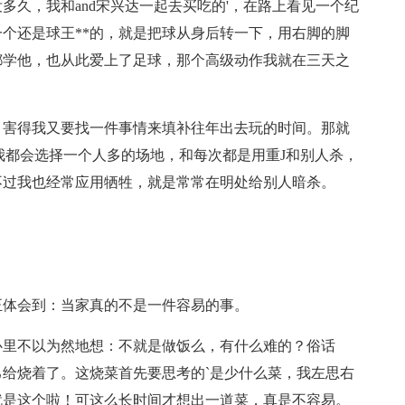
多久，我和and宋兴达一起去买吃的'，在路上看见一个纪
个还是球王**的，就是把球从身后转一下，用右脚的脚
都学他，也从此爱上了足球，那个高级动作我就在三天之
，害得我又要找一件事情来填补往年出去玩的时间。那就
一次我都会选择一个人多的场地，和每次都是用重J和别人杀，
不过我也经常应用牺牲，就是常常在明处给别人暗杀。
正体会到：当家真的不是一件容易的事。
心里不以为然地想：不就是做饭么，有什么难的？俗话
给烧着了。这烧菜首先要思考的`是少什么菜，我左思右
就是这个啦！可这么长时间才想出一道菜，真是不容易。