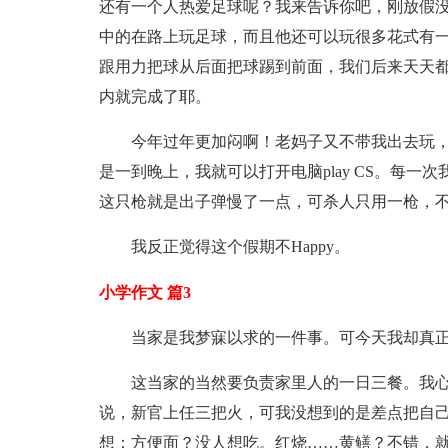
还有一个人热爱足球呢？我来告诉你吧，刚放假没
中的在路上玩足球，而且他还可以玩很多花式有一
跟用力把球从后面把球踢到前面，我们后来天天
内就完成了耶。
今年过年更加闷啊！老妈子又不带我出去玩
是一到晚上，我就可以打开电脑play CS。每
这只枪就是出子弹慢了一点，可杀人只用一枪，
我反正觉得这个假期不Happy。
小学作文 篇3
当家是我梦寐以求的一件事。可今天我却真
这当家的当然要负责家里人的一日三餐。我
说，新官上任三把火，可我没想到的是差点把自己
想：方便面？没人想吃。红烧……黄鳝？不错，