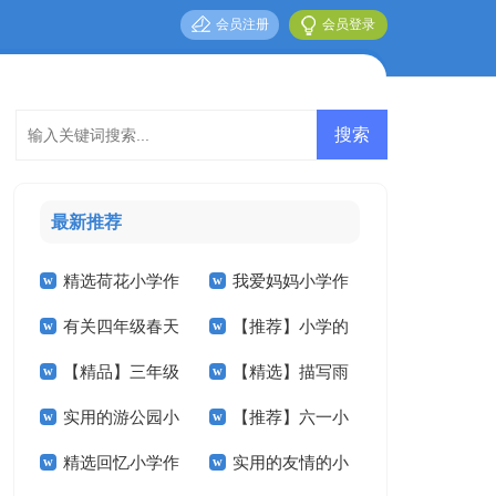
会员注册
会员登录
最新推荐
精选荷花小学作
我爱妈妈小学作
有关四年级春天
【推荐】小学的
文锦集5篇
文五篇
【精品】三年级
【精选】描写雨
作文300字集锦10篇
作文400字六篇
实用的游公园小
【推荐】六一小
校园的作文四篇
的小学作文300字4
精选回忆小学作
实用的友情的小
学作文3篇
学作文4篇
篇