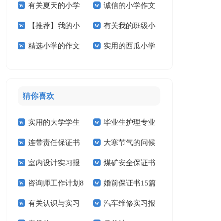
有关夏天的小学
诚信的小学作文
文300字合集10篇
学作文300字四篇
【推荐】我的小
有关我的班级小
作文合集五篇
汇编6篇
精选小学的作文
实用的西瓜小学
学作文合集8篇
学作文合集9篇
600字合集六篇
作文8篇
猜你喜欢
实用的大学学生
毕业生护理专业
连带责任保证书
大寒节气的问候
实习报告范文锦集六
求职信精选15篇
室内设计实习报
煤矿安全保证书
祝福语
篇
咨询师工作计划8
婚前保证书15篇
告汇编15篇
(15篇)
有关认识与实习
汽车维修实习报
篇