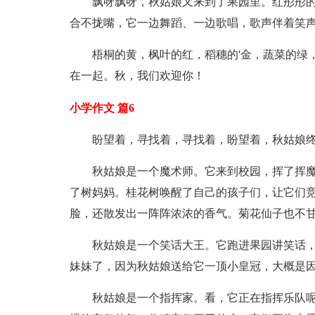
飘呀飘呀，秋姑娘又来到了果园里。红彤彤
合不拢嘴，它一边舞蹈、一边歌唱，歌声伴着笑
梧桐的黄，枫叶的红，稻穗的'金，蔬菜的绿
在一起。秋，我们欢迎你！
小学作文 篇6
盼望着，寻找着，寻找着，盼望着，秋姑娘
秋姑娘是一个魔术师。它来到校园，挥了挥魔
了树妈妈。桂花树唤醒了自己的孩子们，让它们竞
脸，还散发出一阵阵浓浓的香气。菊花仙子也不甘
秋姑娘是一个笑话大王。它跑进果园讲笑话
妹妹了，因为秋姑娘送给它一顶小皇冠，大概是
秋姑娘是一个指挥家。看，它正在指挥乐队呢