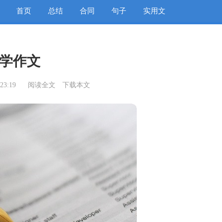
首页
总结
合同
句子
实用文
学作文
23:19
阅读全文
下载本文