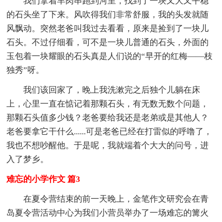
我们拿着羊肉串跑到河里，找到了一块又大又平稳
的石头坐了下来。风吹得我们非常舒服，我的头发就随
风飘动。突然老爸叫我过去看看，原来是捡到了一块儿
石头。不过仔细看，可不是一块儿普通的石头，外面的
玉包着一块耀眼的石头真是人们说的“早开的红梅——枝
独秀”呀。
我们该回家了，晚上我洗漱完之后独个儿躺在床
上，心里一直在惦记着那颗石头，有无数无数个问题，
那颗石头值多少钱？老爸要给我还是老弟或是其他人？
老爸要拿它干什么......可是老爸已经在打雷似的呼噜了，
我也不想吵醒他。于是呢，我就端着个大大的问号，进
入了梦乡。
难忘的小学作文 篇3
在夏令营结束的前一天晚上，金笔作文研究会在青
岛夏令营活动中心为我们小营员举办了一场难忘的篝火