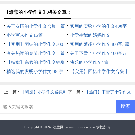
篇
【难忘的小学作文】相关文章：
关于友情的小学作文合集十篇
实用的实验小学的作文400字
小学写人作文15篇
四篇
小学生我的妈妈作文
【实用】团结的小学作文300
实用的梦想小学作文300字3篇
字4篇
有关热闹的春节小学作文十篇
关于下雪了小学作文400字八
【精华】寒假的小学作文锦集
篇
快乐的小学作文4篇
六篇
精选我的发明小学作文400字
【实用】回忆小学作文合集十
四篇
篇
上一篇：
【精选】小学作文锦集8
下一篇：
【热门】下雪了小学作文
篇
锦集6篇
Copyright © 2024
法兰网
www.fransition.com 版权所有