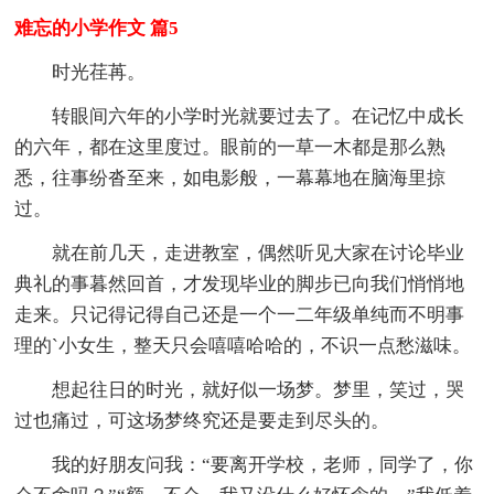
难忘的小学作文 篇5
时光荏苒。
转眼间六年的小学时光就要过去了。在记忆中成长
的六年，都在这里度过。眼前的一草一木都是那么熟
悉，往事纷沓至来，如电影般，一幕幕地在脑海里掠
过。
就在前几天，走进教室，偶然听见大家在讨论毕业
典礼的事暮然回首，才发现毕业的脚步已向我们悄悄地
走来。只记得记得自己还是一个一二年级单纯而不明事
理的`小女生，整天只会嘻嘻哈哈的，不识一点愁滋味。
想起往日的时光，就好似一场梦。梦里，笑过，哭
过也痛过，可这场梦终究还是要走到尽头的。
我的好朋友问我：“要离开学校，老师，同学了，你