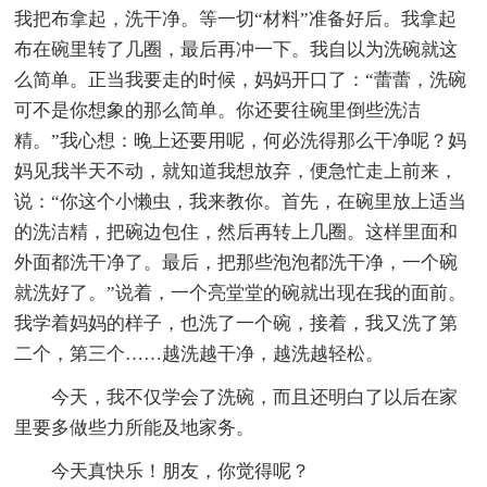
我把布拿起，洗干净。等一切“材料”准备好后。我拿起
布在碗里转了几圈，最后再冲一下。我自以为洗碗就这
么简单。正当我要走的时候，妈妈开口了：“蕾蕾，洗碗
可不是你想象的那么简单。你还要往碗里倒些洗洁
精。”我心想：晚上还要用呢，何必洗得那么干净呢？妈
妈见我半天不动，就知道我想放弃，便急忙走上前来，
说：“你这个小懒虫，我来教你。首先，在碗里放上适当
的洗洁精，把碗边包住，然后再转上几圈。这样里面和
外面都洗干净了。最后，把那些泡泡都洗干净，一个碗
就洗好了。”说着，一个亮堂堂的碗就出现在我的面前。
我学着妈妈的样子，也洗了一个碗，接着，我又洗了第
二个，第三个……越洗越干净，越洗越轻松。
今天，我不仅学会了洗碗，而且还明白了以后在家
里要多做些力所能及地家务。
今天真快乐！朋友，你觉得呢？