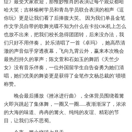
症》最受大家欢迎，那惟妙惟肖的表演让每个观众都哈
哈大笑；吉林榆树学员和青岛学员联合表演的相声《逗
你玩》更是让我们看了后捧腹大笑。 因为我们单县金笔
作文学员自带的歌舞光碟不知为什么在卡拉OK机上怎么
也放不出来，把我们校长急得团团转，后来没办法，我
们只好不用伴奏 。於乐清唱了一首《卓玛》，她高昂清
澈的声音似乎穿透夜幕，飞向九霄云外，赢来本次晚会
最热烈持久的掌声；陈文萱和石如玉的舞蹈《天竺少
女》没有音乐伴奏，一位外国留学生自告奋勇为她们清
唱，她们优美的舞姿更是获得了金笔作文杨总裁的`啧啧
称赞。
晚会最后播放《挫冰进行曲》，全体营员围绕着篝
火即兴跳起了集体舞，一圈又一圈......夜渐渐深了，浓浓
的大海的味道、冉冉的篝火、纯纯的友谊、精彩的节
目，让我们乐不思蜀。