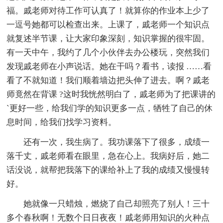
福。戚老师对待工作可认真了！就算你的作业本上少了
一逗号她都可以检查出来。上课了，戚老师一个知识点
就复述半节课，让大家印象深刻，知识掌握的很牢固。
有一天中午，我约了几个小伙伴去办公楼玩，突然我们
发现戚老师在小声说话。她在干吗？看书，读报 ……看
看了不就知道！我们顺着墙边把头伸了进去。啊？戚老
师竟然在背课 ?这时我恍然明白了，戚老师为了把课讲的
`更好一些，给我们学的知识更多一点，牺牲了自己的休
息时间，给我们找学习资料。
还有一次，我生病了。我功课落下了很多，成绩一
落千丈，戚老师看在眼里，急在心上。我病好后，她二
话没说，就帮把我落下的课给补上了我的成绩又慢慢转
好。
她就像一只蜡烛，燃烧了自己却照亮了别人！三十
多个春秋啊！无数个日日夜夜！戚老师用知识的火种点