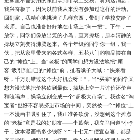
把家里不需要用的东西拿到市场上交易。听到这消息，
我兴奋极了，因为以前我从来没有参加过这样的活动。
回到家，我精心地挑选了几样东西，带到了学校交给了
老师。自己也准备好好地在市场上“淘一把”。下午，一
放学，同学们像放出笼的小鸟，直奔操场，原本清静的
操场立刻变得沸腾起来。各个年级的同学你一组，我一
伙，把从家里带来的各式各样、五花八门的物品摆在自
己的“摊位”上。当“老板”的同学们想方设法地把“顾
客”吸引到自已的“摊位”前，扯着嗓子大喊：“快来看
呀，千万别错过这个大好机会呀！”，当“买家”的同学又
想方设法地把价格砍到最低，操场上空一片讨价还价声
和吆喝声，操场立刻变成一个“超极大市场”。我这名“淘
宝者”也好不容易挤进市场的中间，突然被一个“摊位”上
一本漫画书吸引住了，我正准备砍价，没想到这个摊点
的“老板”竟是我的好朋友——李慕尧，我立马问道“小李
子，这本漫画书多少钱呀？”“十七元”“便宜点嘛，都是