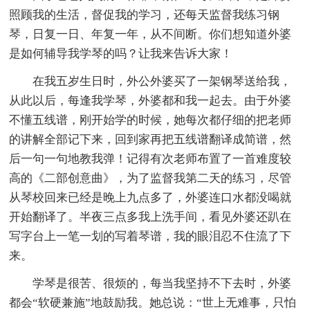
照顾我的生活，督促我的学习，还每天监督我练习钢
琴，日复一日、年复一年，从不间断。你们想知道外婆
是如何辅导我学琴的吗？让我来告诉大家！
在我五岁生日时，外公外婆买了一架钢琴送给我，
从此以后，每逢我学琴，外婆都和我一起去。由于外婆
不懂五线谱，刚开始学的时候，她每次都仔细的把老师
的讲解全部记下来，回到家再把五线谱翻译成简谱，然
后一句一句地教我弹！记得有次老师布置了一首难度较
高的《二部创意曲》，为了监督我第二天的练习，尽管
从琴校回来已经是晚上九点多了，外婆连口水都没喝就
开始翻译了。半夜三点多我上洗手间，看见外婆还趴在
写字台上一笔一划的写着琴谱，我的眼泪忍不住流了下
来。
学琴是很苦、很烦的，每当我坚持不下去时，外婆
都会“软硬兼施”地鼓励我。她总说：“世上无难事，只怕