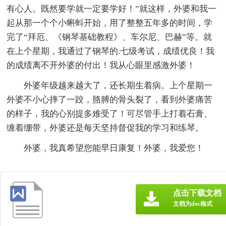
有心人。既然要学就一定要学好！”就这样，外婆和我一
起从那一个个小蝌蚪开始，用了整整五年多的时间，学
完了“拜厄、《钢琴基础教程》、车尔尼、巴赫”等。就
在上个星期，我通过了钢琴的.七级考试，成绩优良！我
的成绩离不开外婆的付出！我从心眼里感激外婆！
外婆年级越来越大了，还长期生着病。上个星期一
外婆不小心摔了一跤，胳膊的骨头裂了，看到外婆痛苦
的样子，我的心别提多难受了！可尽管手上打着石膏、
缠着绷带，外婆还是每天坚持督促我的学习和练琴。
外婆，我真希望您能早日康复！外婆，我爱您！
点击下载文档
文档为doc格式