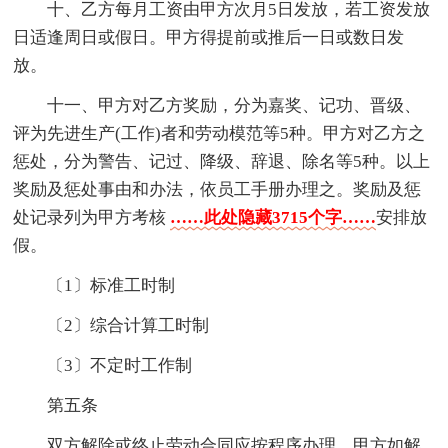
十、乙方每月工资由甲方次月5日发放，若工资发放
日适逢周日或假日。甲方得提前或推后一日或数日发
放。
十一、甲方对乙方奖励，分为嘉奖、记功、晋级、
评为先进生产(工作)者和劳动模范等5种。甲方对乙方之
惩处，分为警告、记过、降级、辞退、除名等5种。以上
奖励及惩处事由和办法，依员工手册办理之。奖励及惩
处记录列为甲方考核
……此处隐藏3715个字……
安排放
假。
〔1〕标准工时制
〔2〕综合计算工时制
〔3〕不定时工作制
第五条
双方解除或终止劳动合同应按程序办理，甲方如解