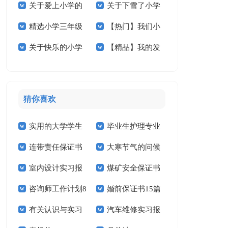
关于爱上小学的
关于下雪了小学
学的作文300字4篇
小学作文合集7篇
精选小学三年级
【热门】我们小
作文锦集八篇
作文400字五篇
关于快乐的小学
【精品】我的发
的作文合集六篇
学作文合集十篇
作文3篇
明小学作文三篇
猜你喜欢
实用的大学学生
毕业生护理专业
连带责任保证书
大寒节气的问候
实习报告范文锦集六
求职信精选15篇
室内设计实习报
煤矿安全保证书
祝福语
篇
咨询师工作计划8
婚前保证书15篇
告汇编15篇
(15篇)
有关认识与实习
汽车维修实习报
篇