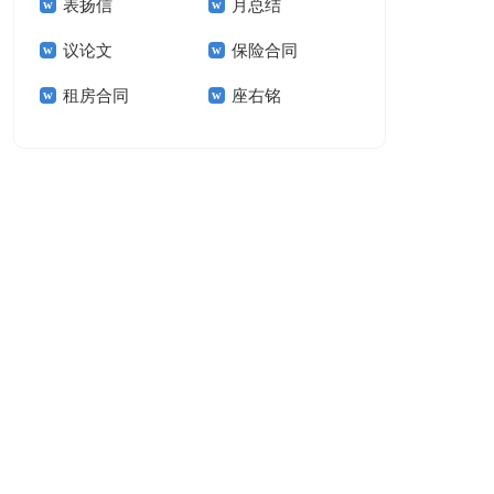
表扬信
月总结
报告模板集锦十篇
告(汇编15篇)
议论文
保险合同
租房合同
座右铭