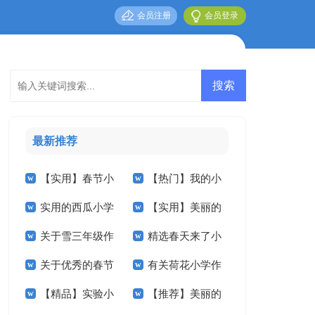
会员注册
会员登录
最新推荐
【实用】春节小
【热门】我的小
实用的西瓜小学
【实用】美丽的
学作文600字4篇
学作文5篇
关于雪三年级作
精选春天来了小
作文四篇
小学作文3篇
关于优秀的春节
有关荷花小学作
文汇编八篇
学作文汇编八篇
【精品】实验小
【推荐】美丽的
小学作文4篇
文锦集7篇