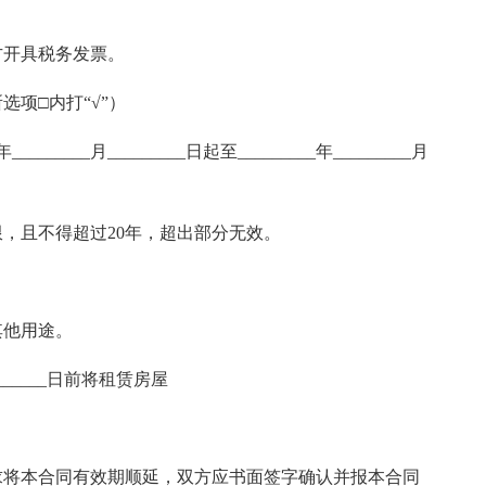
方开具税务发票。
项□内打“√”）
_____月_________日起至_________年_________月
，且不得超过20年，超出部分无效。
其他用途。
________日前将租赁房屋
求将本合同有效期顺延，双方应书面签字确认并报本合同