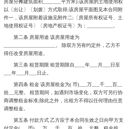
房屋分摊建筑面积_______平方米);该房屋的土地使用权
以〔出让〕〔划拨〕方式取得;该房屋平面图见本合同附
件一，该房屋附着设施见附件二;〔房屋所有权证号、土
地使用权证号〕〔房地产权证号〕为：__________。
第二条 房屋用途 该房屋用途为
____________________。 除双方另有约定外，乙方不
得任改变房屋用途。
第三条 租赁期限 租赁期限自____年___月___日至
___年___月___日止。
第四条 租金 该房屋租金为( 币)___万___千___百__
拾__元整。 租赁期间，如遇到市场变化，双方可另行协
商调整租金标准;除此之外，出租方不得以任何理由任意
调整租金。
第五条 付款方式 乙方应于本合同生效之日向甲方支
付定金(___币)___万___千___百__拾 __元整。租金按