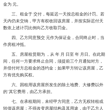
金为 元。
三、租金于 交付，每延迟一天按总租金的计罚。若
天内仍未交纳，甲方有权收回该房屋，并按实际迟付天
数依上述计罚比例向乙方收取罚金。
四、乙方同意预交 元作为保证金，合同终止时，当
作房租冲抵。
五、房屋租赁期为 ，从 年 月 日至 年 月日。在此期
间，任何一方要求终止合同，须提前三个月通知对方，
并偿付对方总租金的违约金；如果甲方转让该房屋，乙
方有优先购买权。
六、因租用该房屋所发生的除土地费、大修费以外
的`其它费用，由乙方承担。
七、在承租期间，未经甲方同意，乙方无权转租或
转借该房屋；不得改变房屋结构及其用途，由于乙方人