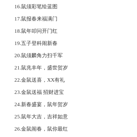
16.鼠须彩笔绘蓝图
17.鼠报春来福满门
18.鼠年叩问开门红
19.五子登科闹新春
20.鼠须麟角力扫千军
21.鼠兆丰年，盛世贺岁
22.金鼠送喜，XX有礼
23.金鼠送福 招财进宝
24.新春盛宴，鼠年贺岁
25.鼠年大吉，吉祥如意
26.金鼠闹春，鼠你最红