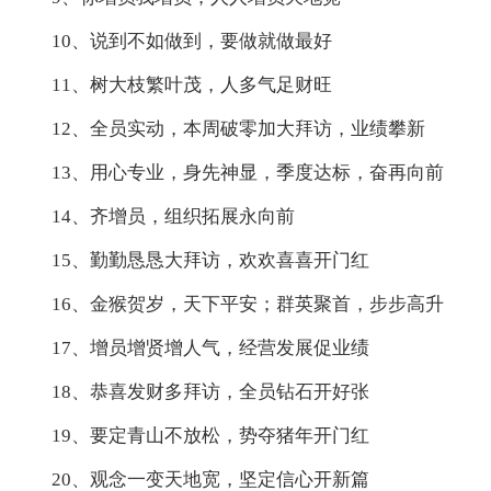
10、说到不如做到，要做就做最好
11、树大枝繁叶茂，人多气足财旺
12、全员实动，本周破零加大拜访，业绩攀新
13、用心专业，身先神显，季度达标，奋再向前
14、齐增员，组织拓展永向前
15、勤勤恳恳大拜访，欢欢喜喜开门红
16、金猴贺岁，天下平安；群英聚首，步步高升
17、增员增贤增人气，经营发展促业绩
18、恭喜发财多拜访，全员钻石开好张
19、要定青山不放松，势夺猪年开门红
20、观念一变天地宽，坚定信心开新篇