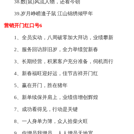
38.数(鼠)风流人物，还看今朝
39.岁月峥崂逢子鼠 江山锦绣倾甲年
营销开门红口号6
1、全员实动，八周破零加大拜访，业绩攀新
2、服务回访辞旧岁，全力举绩贺新春
3、长期经营，积累客户充分准备，伺机而行
4、新春福旺迎好运，佳节吉祥开门红
5、赢在开门，胜在猪年
6、新单续保并肩上，业绩倍增创辉煌
7、成功看得见，行动是关键
8、一人身单力簿，众人拾柴火旺
9、你增员我增员，人人增员天地宽