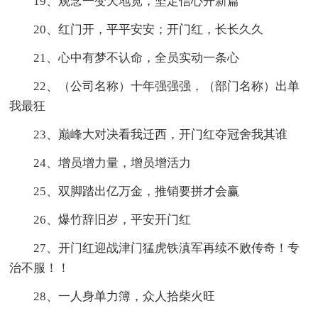
19、观念一变天地宽，坚定信心开新篇
20、红门开，平平安安；开门红，长长久久
21、心中有梦不认命，全员实动一条心
22、（公司名称）十年强强强，（部门名称）出单
我最狂
23、巅峰大对决看我迁西，开门红夺冠舍我其谁
24、增员增力量，增员增活力
25、双脚踏出亿万金，推销要拼才会赢
26、爆竹辞旧岁，平安开门红
27、开门红迎战津门猛虎铁滇军再续不败传奇！专
治不服！！
28、一人身单力簿，众人拾柴火旺