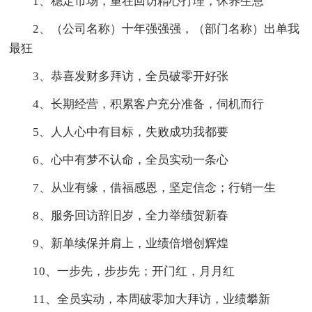
1、稳定市场，重在回访精心打理，休养生息
2、（公司名称）十年强强强，（部门名称）出单我
最狂
3、恭喜发财多拜访，全员破零开好张
4、长期经营，积累客户充分准备，伺机而行
5、人人心中有目标，失败成功我都要
6、心中有梦不认命，全员实动一条心
7、从业有缘，借福感恩，坚定信念；行销一生
8、服务回访辞旧岁，全力举绩贺新春
9、新单续保并肩上，业绩倍增创辉煌
10、一步先，步步先；开门红，月月红
11、全员实动，本周破零加大拜访，业绩攀新