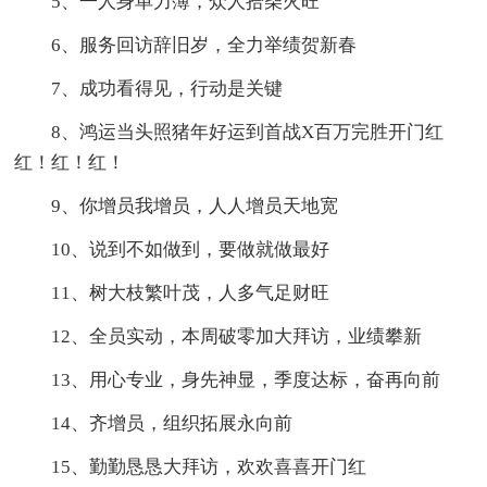
5、一人身单力簿，众人拾柴火旺
6、服务回访辞旧岁，全力举绩贺新春
7、成功看得见，行动是关键
8、鸿运当头照猪年好运到首战X百万完胜开门红
红！红！红！
9、你增员我增员，人人增员天地宽
10、说到不如做到，要做就做最好
11、树大枝繁叶茂，人多气足财旺
12、全员实动，本周破零加大拜访，业绩攀新
13、用心专业，身先神显，季度达标，奋再向前
14、齐增员，组织拓展永向前
15、勤勤恳恳大拜访，欢欢喜喜开门红