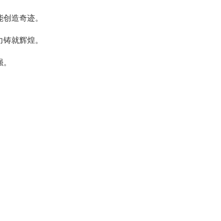
能创造奇迹。
力铸就辉煌。
强。