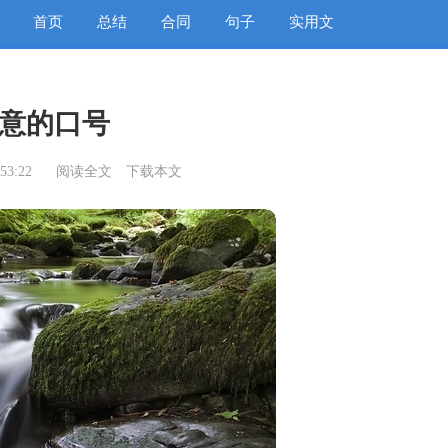
首页
总结
合同
句子
实用文
意的口号
53:22
阅读全文
下载本文