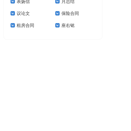
表扬信
月总结
报告模板集锦十篇
告(汇编15篇)
议论文
保险合同
租房合同
座右铭