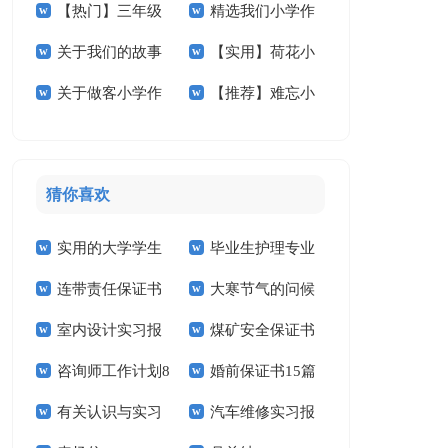
【热门】三年级
精选我们小学作
节小学作文合集6篇
作文锦集8篇
关于我们的故事
【实用】荷花小
小学作文8篇
文300字合集九篇
关于做客小学作
【推荐】难忘小
小学作文7篇
学作文七篇
文汇总五篇
学作文300字五篇
猜你喜欢
实用的大学学生
毕业生护理专业
连带责任保证书
大寒节气的问候
实习报告范文锦集六
求职信精选15篇
室内设计实习报
煤矿安全保证书
祝福语
篇
咨询师工作计划8
婚前保证书15篇
告汇编15篇
(15篇)
有关认识与实习
汽车维修实习报
篇