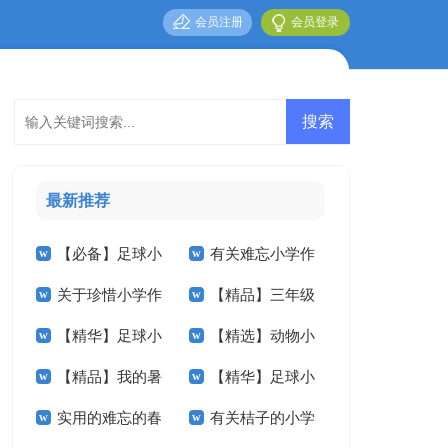
会员注册
会员登录
最新推荐
【必备】足球小
有关难忘小学作
关于珍惜小学作
【精品】三年级
学作文600字3篇
文汇总五篇
【精华】足球小
【精选】动物小
文400字五篇
叙事作文300字汇编
【精品】我的暑
【精华】足球小
学作文汇总9篇
学作文400字合集5
9篇
实用的难忘的春
有关桔子的小学
假生活小学作文8篇
学作文300字3篇
篇