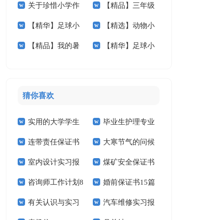
关于珍惜小学作
【精品】三年级
学作文600字3篇
文汇总五篇
【精华】足球小
【精选】动物小
文400字五篇
叙事作文300字汇编
【精品】我的暑
【精华】足球小
学作文汇总9篇
学作文400字合集5
9篇
假生活小学作文8篇
学作文300字3篇
篇
猜你喜欢
实用的大学学生
毕业生护理专业
连带责任保证书
大寒节气的问候
实习报告范文锦集六
求职信精选15篇
室内设计实习报
煤矿安全保证书
祝福语
篇
咨询师工作计划8
婚前保证书15篇
告汇编15篇
(15篇)
有关认识与实习
汽车维修实习报
篇