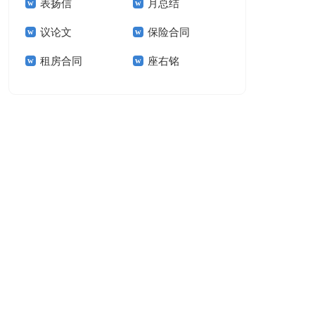
表扬信
月总结
报告模板集锦十篇
告(汇编15篇)
议论文
保险合同
租房合同
座右铭