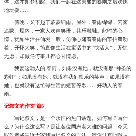
体，这才如梦初醒。我们一起在这美丽的春雨之后欢快
地玩耍……
傍晚，又下起了蒙蒙细雨。屋外，春雨绵绵，云雾
迷蒙。屋内，一家人欢声笑语，其乐融融。此时的心
情，犹如生活在仙境一般，仿佛心随着春雨的节拍舞动
着，开怀大笑，简直像生活在童话中的“快活人”，无忧
无虑，却做任何事儿都心甘情愿。
我爱这动人的.春雨，如果没有她，就没有那“神圣的
彩虹”；如果没有她，就没有我们欢乐的笑声；如果没有
她，也就没有这忙碌生活的短暂停歇……好动人的春
雨。
记叙文的作文 篇6
写记叙文，是一个永恒的热门话题。如何写？写什
么？为什么这么写？是让各位同志老大难的问题。今天
呢作者将告诉大家我写记叙文的方法。请你认真听哦～