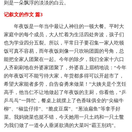
则是一朵飘浮的淡淡的白云。
记叙文的作文 篇3
年夜饭是一年当中最让人神往的一顿大餐。平时大
家庭中的每个成员，大人忙着为生活四处奔波，孩子们
也为学业四分五裂。所以，平常日子要召集一家人吃顿
饭可真不容易，而年夜饭则像一只吹响团圆的号角，总
能把全家人团聚在一起。今年的除夕，我们全家十六口
人齐刷刷地在外婆家团聚了，外婆喜上眉梢地说：“今年
的年夜饭可不能亏待大家，年货都多得可以开超市了，
希望大家能者多劳，自告奋勇来做菜！”大姨夫是个烹饪
高手，他当仁不让地做起了年夜饭的主厨，你看他，“乒
乒乓乓”一阵忙，餐桌上就摆上了色香味俱全的“尖椒牛
柳”、“椒盐仔排”、“脆皮豆腐”、“葱油扁鱼”等拿手好
菜。我妈烧菜也挺不错，今天她用一只土鸡和一只土鳖
为我们做了一道令人垂涎欲滴的大菜叫“霸王别鸡”。