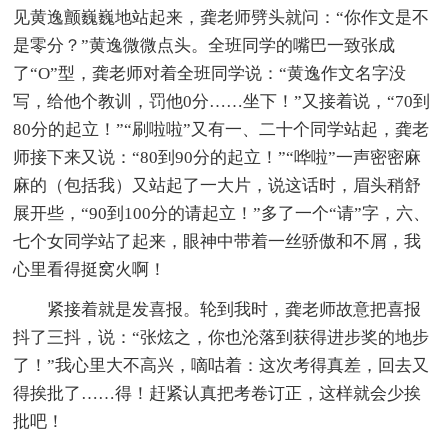
见黄逸颤巍巍地站起来，龚老师劈头就问：“你作文是不
是零分？”黄逸微微点头。全班同学的嘴巴一致张成
了“O”型，龚老师对着全班同学说：“黄逸作文名字没
写，给他个教训，罚他0分……坐下！”又接着说，“70到
80分的起立！”“刷啦啦”又有一、二十个同学站起，龚老
师接下来又说：“80到90分的起立！”“哗啦”一声密密麻
麻的（包括我）又站起了一大片，说这话时，眉头稍舒
展开些，“90到100分的请起立！”多了一个“请”字，六、
七个女同学站了起来，眼神中带着一丝骄傲和不屑，我
心里看得挺窝火啊！
紧接着就是发喜报。轮到我时，龚老师故意把喜报
抖了三抖，说：“张炫之，你也沦落到获得进步奖的地步
了！”我心里大不高兴，嘀咕着：这次考得真差，回去又
得挨批了……得！赶紧认真把考卷订正，这样就会少挨
批吧！