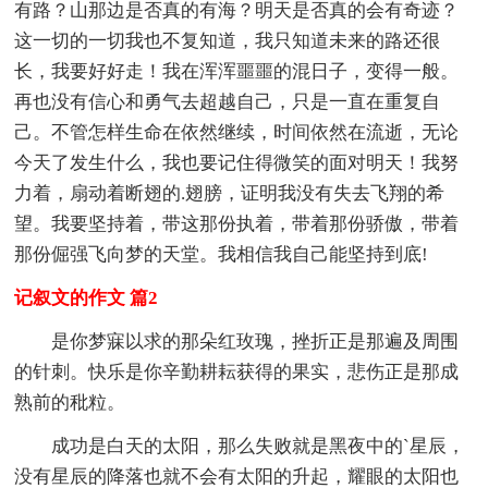
有路？山那边是否真的有海？明天是否真的会有奇迹？
这一切的一切我也不复知道，我只知道未来的路还很
长，我要好好走！我在浑浑噩噩的混日子，变得一般。
再也没有信心和勇气去超越自己，只是一直在重复自
己。不管怎样生命在依然继续，时间依然在流逝，无论
今天了发生什么，我也要记住得微笑的面对明天！我努
力着，扇动着断翅的.翅膀，证明我没有失去飞翔的希
望。我要坚持着，带这那份执着，带着那份骄傲，带着
那份倔强飞向梦的天堂。我相信我自己能坚持到底!
记叙文的作文 篇2
是你梦寐以求的那朵红玫瑰，挫折正是那遍及周围
的针刺。快乐是你辛勤耕耘获得的果实，悲伤正是那成
熟前的秕粒。
成功是白天的太阳，那么失败就是黑夜中的`星辰，
没有星辰的降落也就不会有太阳的升起，耀眼的太阳也