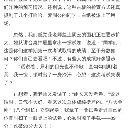
们昨晚的预习情况，还别说，这种古板的检查方式还真
抓到了几个打哈哈、梦周公的同学，白纸被派上了用
场。
忽然，我们感觉龚老师脸上阴云的面积正在逐步扩
大。她从讲台桌抽屉里拿出一摞试卷，说道：“同学们，
这是你们这学期第一次考试取得的成绩，至于分数如
何？你们自己去看吧！不过，有些人的成绩好像退步
了……”话说着，犀利的目光也不停歇，直勾勾地盯着
我，我一惊，顿时出了一身冷汗，心想：这次考试失误
了？
正想着，龚老师又发话了：“组长来发考卷。”说这
话时，口气不大好。看来这次总体成绩挺差的。“八大金
刚”（八个组长）立刻起身，我拿了一叠试卷走过自己的
位置时扫了一眼桌上的试卷，心顿时凉了半截——89
分！跌破90分大关！！