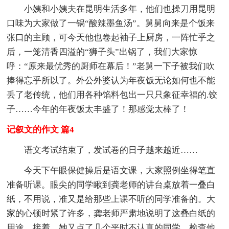
小姨和小姨夫在昆明生活多年，他们也操刀用昆明
口味为大家做了一锅“酸辣墨鱼汤”。舅舅向来是个饭来
张口的主顾，可今天他也卷起袖子上厨房，一阵忙乎之
后，一笼清香四溢的“狮子头”出锅了，我们大家惊
呼：“原来最优秀的厨师在幕后！”老舅一下子被我们吹
捧得忘乎所以了。外公外婆认为年夜饭无论如何也不能
丢了老传统，他们用各种馅料包出一只只象征幸福的.饺
子……今年的年夜饭太丰盛了！那感觉太棒了！
记叙文的作文 篇4
语文考试结束了，发试卷的日子越来越近……
今天下午眼保健操后是语文课，大家照例坐得笔直
准备听课。眼尖的同学瞅到龚老师的讲台桌放着一叠白
纸，不用说，准又是给那些上课不听的同学准备的。大
家的心顿时紧了许多，龚老师严肃地说明了这叠白纸的
用途。接着，她又点了几个平时不认真的同学，检查他