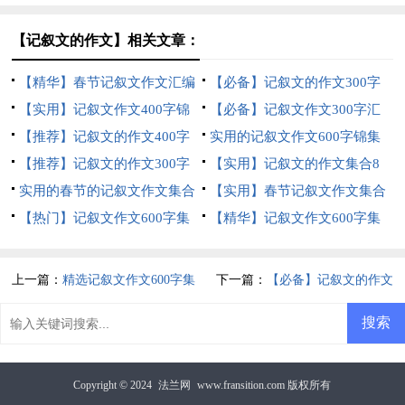
十篇
合六篇
【记叙文的作文】相关文章：
【精华】春节记叙文作文汇编
【必备】记叙文的作文300字
十篇
【实用】记叙文作文400字锦
汇总5篇
【必备】记叙文作文300字汇
集七篇
【推荐】记叙文的作文400字
编八篇
实用的记叙文作文600字锦集
汇总十篇
【推荐】记叙文的作文300字
六篇
【实用】记叙文的作文集合8
集合7篇
实用的春节的记叙文作文集合
篇
【实用】春节记叙文作文集合
七篇
【热门】记叙文作文600字集
九篇
【精华】记叙文作文600字集
锦5篇
合5篇
上一篇：
精选记叙文作文600字集
下一篇：
【必备】记叙文的作文
合七篇
300字汇总八篇
Copyright © 2024
法兰网
www.fransition.com 版权所有