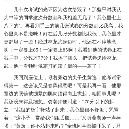
几十次考试的光环因为这次给毁了！那些平时我认
为中等的同学这次分数都和我相差无几了！我心里七上
八下的`。再看到手上的前几张试卷的分数都比我高，我
心里真不是滋味！好在后几张分数都比我低，我心里才
更舒坦了一些！经过林龙武身边时，他还在不停地念
叨：一定要上85！一定要上85啊！我看到他的试卷正在
我手中，分数才77分！我摇了摇头，把试卷递给林龙
武，他一看顿时像霜打的茄子似的——蔫了！
我回到座位上，瞅着旁边的尖子生黄逸，他考试常
得第一，这会该又是春风得意吧！可是我再一看，他那
宽边的眼镜被绷紧的肌肉顶得向上拱起，咱回事儿呢？
我还没来得及细想。龚老师便叫道：“70分以下的起
立！”我组的杨宇轩站了起来，我心里很不舒坦，咒骂
着：“这小子，常给我们组丢脸……”又听龚老师一声棒
喝：“黄逸，你不站起来吗？”全班同学都被吓呆了，只