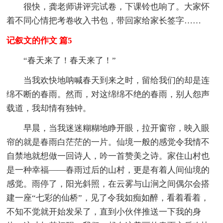
很快，龚老师讲评完试卷，下课铃也响了。大家怀
着不同心情把考卷收入书包，带回家给家长签字……
记叙文的作文 篇5
“春天来了！春天来了！”
当我欢快地呐喊春天到来之时，留给我们的却是连
绵不断的春雨。然而，对这绵绵不绝的春雨，别人怨声
载道，我却情有独钟。
早晨，当我迷迷糊糊地睁开眼，拉开窗帘，映入眼
帘的就是春雨白茫茫的一片。仙境一般的感觉令我情不
自禁地就想做一回诗人，吟一首赞美之诗。家住山村也
是一种幸福——春雨过后的山村，更是有着人间仙境的
感觉。雨停了，阳光斜照，在云雾与山涧之间偶尔会搭
建一座“七彩的仙桥”，见了令我如痴如醉，看着看着，
不知不觉就开始发呆了，直到小伙伴推送一下我的身