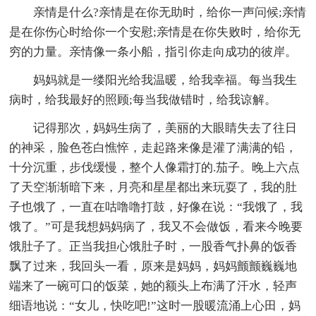
亲情是什么?亲情是在你无助时，给你一声问候;亲情
是在你伤心时给你一个安慰;亲情是在你失败时，给你无
穷的力量。亲情像一条小船，指引你走向成功的彼岸。
妈妈就是一缕阳光给我温暖，给我幸福。每当我生
病时，给我最好的照顾;每当我做错时，给我谅解。
记得那次，妈妈生病了，美丽的大眼睛失去了往日
的神采，脸色苍白憔悴，走起路来像是灌了满满的铅，
十分沉重，步伐缓慢，整个人像霜打的.茄子。晚上六点
了天空渐渐暗下来，月亮和星星都出来玩耍了，我的肚
子也饿了，一直在咕噜噜打鼓，好像在说：“我饿了，我
饿了。”可是我想妈妈病了，我又不会做饭，看来今晚要
饿肚子了。正当我担心饿肚子时，一股香气扑鼻的饭香
飘了过来，我回头一看，原来是妈妈，妈妈颤颤巍巍地
端来了一碗可口的饭菜，她的额头上布满了汗水，轻声
细语地说：“女儿，快吃吧!”这时一股暖流涌上心田，妈