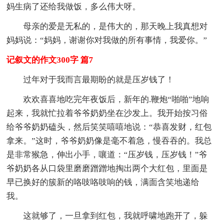
妈生病了还给我做饭，多么伟大呀。
母亲的爱是无私的，是伟大的，那天晚上我真想对
妈妈说：“妈妈，谢谢你对我做的所有事情，我爱你。”
记叙文的作文300字 篇7
过年对于我而言最期盼的就是压岁钱了！
欢欢喜喜地吃完年夜饭后，新年的.鞭炮“啪啪”地响
起来，我就忙拉着爷爷奶奶坐在沙发上。我开始按习俗
给爷爷奶奶磕头，然后笑笑嘻嘻地说：“恭喜发财，红包
拿来。”这时，爷爷奶奶像是毫不着急，慢吞吞的。我总
是非常猴急，伸出小手，嚷道：“压岁钱，压岁钱！”爷
爷奶奶各从口袋里磨磨蹭蹭地掏出两个大红包，里面是
早已换好的簇新的咯吱咯吱响的钱，满面含笑地递给
我。
这就够了，一旦拿到红包，我就呼啸地跑开了，躲