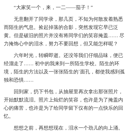
“大家笑一个，来，一二——茄子！”
无意翻开了同学录，那几页，不知为何散发着熟悉
而陌生的气息。捡起掉落的合影，突然发现它早已泛
黄。但是破旧的照片并没有将同学们的笑容掩盖…… 尽
力掩饰心中的泪水，努力不要回想，但又能怎样呢？
六年时光，转瞬即逝。还没等我们仔细品味，便已
经溜走了…… 初中的我来到一所陌生学校。陌生的环
境，陌生的方法以及一张张陌生的`面孔，都使我感到孤
独和恐惧……
回到家，扔下书包，从抽屉里再次拿出那张照片，
开始默默流泪。照片上灿烂的笑容，也许是为了掩盖内
心的痛苦，也许是为了给同学留下仅有的一点快乐的回
忆。
想想之前，再想想现在，泪水一个劲儿的向上涌。