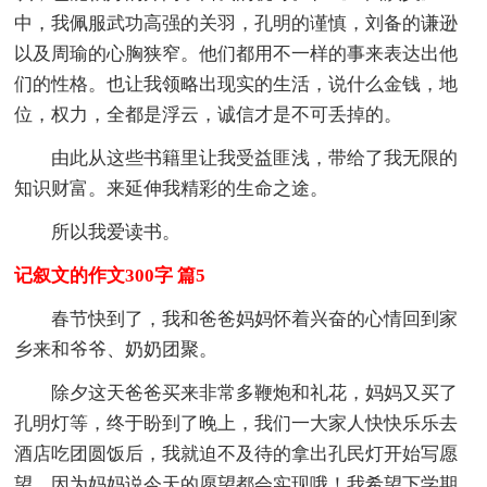
中，我佩服武功高强的关羽，孔明的谨慎，刘备的谦逊
以及周瑜的心胸狭窄。他们都用不一样的事来表达出他
们的性格。也让我领略出现实的生活，说什么金钱，地
位，权力，全都是浮云，诚信才是不可丢掉的。
由此从这些书籍里让我受益匪浅，带给了我无限的
知识财富。来延伸我精彩的生命之途。
所以我爱读书。
记叙文的作文300字 篇5
春节快到了，我和爸爸妈妈怀着兴奋的心情回到家
乡来和爷爷、奶奶团聚。
除夕这天爸爸买来非常多鞭炮和礼花，妈妈又买了
孔明灯等，终于盼到了晚上，我们一大家人快快乐乐去
酒店吃团圆饭后，我就迫不及待的拿出孔民灯开始写愿
望，因为妈妈说今天的愿望都会实现哦！我希望下学期