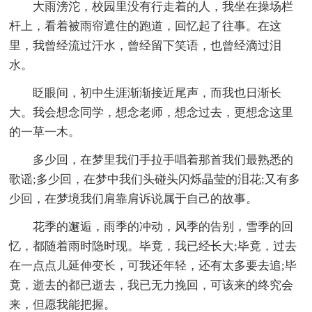
大雨滂沱，校园里没有行走着的人，我坐在操场栏
杆上，看着被雨帘遮住的跑道，回忆起了往事。在这
里，我曾经流过汗水，曾经留下笑语，也曾经滴过泪
水。
眨眼间，初中生涯渐渐接近尾声，而我也日渐长
大。我会想念同学，想念老师，想念过去，更想念这里
的一草一木。
多少回，在梦里我们手拉手唱着那首我们最熟悉的
歌谣;多少回，在梦中我们头碰头闪烁晶莹的泪花;又有多
少回，在梦境我们肩靠肩诉说属于自己的故事。
花季的邂逅，雨季的冲动，风季的告别，雪季的回
忆，都随着雨时隐时现。毕竟，我已经长大;毕竟，过去
在一点点儿延伸变长，可我还年轻，还有太多要去追;毕
竟，逝去的都已逝去，我已无力挽回，可该来的终究会
来，但愿我能把握。