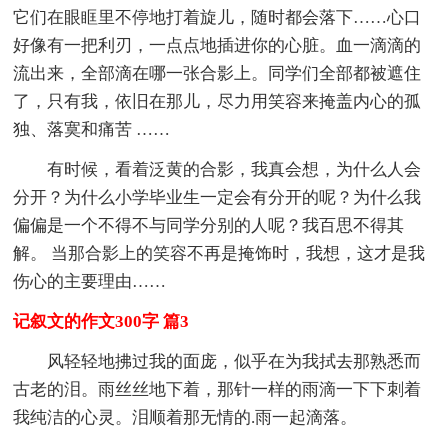
它们在眼眶里不停地打着旋儿，随时都会落下……心口
好像有一把利刃，一点点地插进你的心脏。血一滴滴的
流出来，全部滴在哪一张合影上。同学们全部都被遮住
了，只有我，依旧在那儿，尽力用笑容来掩盖内心的孤
独、落寞和痛苦 ……
有时候，看着泛黄的合影，我真会想，为什么人会
分开？为什么小学毕业生一定会有分开的呢？为什么我
偏偏是一个不得不与同学分别的人呢？我百思不得其
解。 当那合影上的笑容不再是掩饰时，我想，这才是我
伤心的主要理由……
记叙文的作文300字 篇3
风轻轻地拂过我的面庞，似乎在为我拭去那熟悉而
古老的泪。雨丝丝地下着，那针一样的雨滴一下下刺着
我纯洁的心灵。泪顺着那无情的.雨一起滴落。