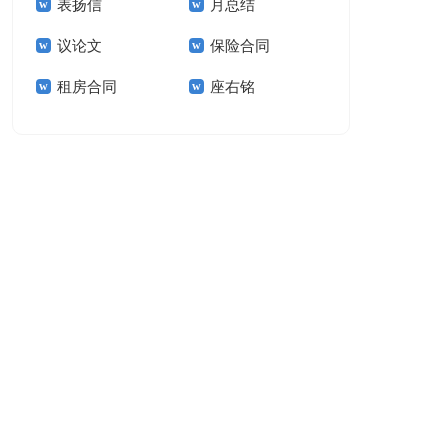
表扬信
月总结
报告模板集锦十篇
告(汇编15篇)
议论文
保险合同
租房合同
座右铭