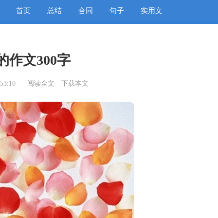
首页
总结
合同
句子
实用文
的作文300字
53:10
阅读全文
下载本文