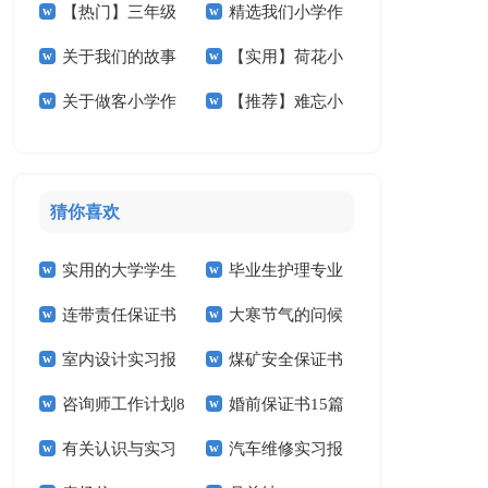
【热门】三年级
精选我们小学作
节小学作文合集6篇
作文锦集8篇
关于我们的故事
【实用】荷花小
小学作文8篇
文300字合集九篇
关于做客小学作
【推荐】难忘小
小学作文7篇
学作文七篇
文汇总五篇
学作文300字五篇
猜你喜欢
实用的大学学生
毕业生护理专业
连带责任保证书
大寒节气的问候
实习报告范文锦集六
求职信精选15篇
室内设计实习报
煤矿安全保证书
祝福语
篇
咨询师工作计划8
婚前保证书15篇
告汇编15篇
(15篇)
有关认识与实习
汽车维修实习报
篇