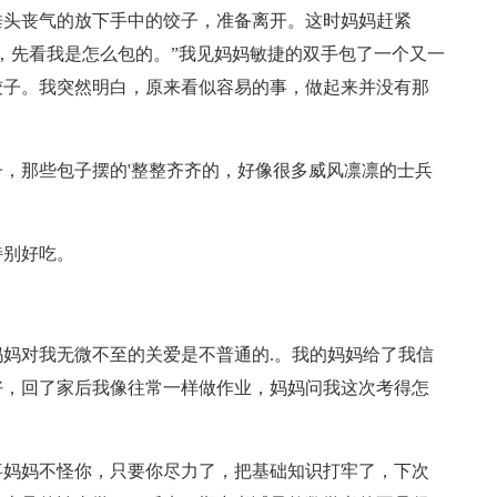
垂头丧气的放下手中的饺子，准备离开。这时妈妈赶紧
，先看我是怎么包的。”我见妈妈敏捷的双手包了一个又一
饺子。我突然明白，原来看似容易的事，做起来并没有那
，那些包子摆的'整整齐齐的，好像很多威风凛凛的士兵
特别好吃。
妈对我无微不至的关爱是不普通的.。我的妈妈给了我信
好，回了家后我像往常一样做作业，妈妈问我这次考得怎
事妈妈不怪你，只要你尽力了，把基础知识打牢了，下次