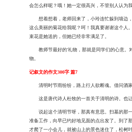
会怎么样呢？哦！她一定很高兴，不管别人认为
想着想着，老师回来了，小玲连忙躲到墙边，
这么美丽的菊花给我呢？呵！我真要谢谢这个人。
束花是她送的，但她已经非常满足了。
教师节最好的'礼物，那就是同学们的心意。
物。
记叙文的作文300字 篇7
清明时节雨纷纷，路上行人欲断魂。借问酒
这是唐代诗人杜牧的一首关于清明的诗。也
说起这个清明节呀，那真有意思。扫墓的那
准备工作，向早已约好地见面的点出发了。到了
才爬了一小会儿，就被山上的景色迷住了，松树