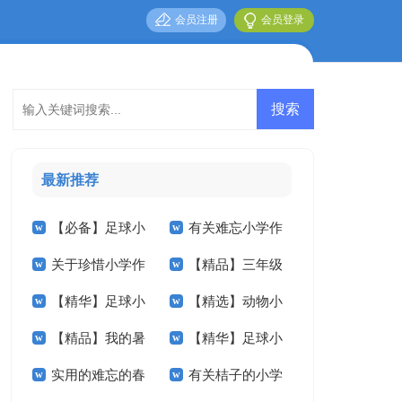
会员注册
会员登录
最新推荐
【必备】足球小
有关难忘小学作
关于珍惜小学作
【精品】三年级
学作文600字3篇
文汇总五篇
【精华】足球小
【精选】动物小
文400字五篇
叙事作文300字汇编
【精品】我的暑
【精华】足球小
学作文汇总9篇
学作文400字合集5
9篇
实用的难忘的春
有关桔子的小学
假生活小学作文8篇
学作文300字3篇
篇