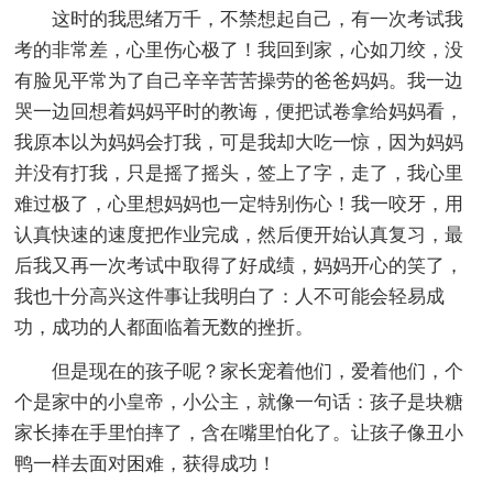
这时的我思绪万千，不禁想起自己，有一次考试我
考的非常差，心里伤心极了！我回到家，心如刀绞，没
有脸见平常为了自己辛辛苦苦操劳的爸爸妈妈。我一边
哭一边回想着妈妈平时的教诲，便把试卷拿给妈妈看，
我原本以为妈妈会打我，可是我却大吃一惊，因为妈妈
并没有打我，只是摇了摇头，签上了字，走了，我心里
难过极了，心里想妈妈也一定特别伤心！我一咬牙，用
认真快速的速度把作业完成，然后便开始认真复习，最
后我又再一次考试中取得了好成绩，妈妈开心的笑了，
我也十分高兴这件事让我明白了：人不可能会轻易成
功，成功的人都面临着无数的挫折。
但是现在的孩子呢？家长宠着他们，爱着他们，个
个是家中的小皇帝，小公主，就像一句话：孩子是块糖
家长捧在手里怕摔了，含在嘴里怕化了。让孩子像丑小
鸭一样去面对困难，获得成功！