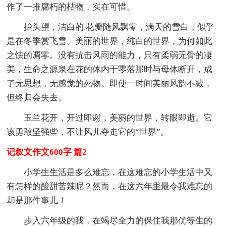
作了一推腐朽的枯物，实在可惜。
抬头望，洁白的.花瓣随风飘零，满天的雪白，似乎
是在冬季赏飞雪。美丽的世界，纯白的世界，为何如此
之快的凋零。没有抗击风雨的能力，只有柔弱无骨的凄
美，生命之源泉在花的体内于零落那时与母体断开，成
了无思想，无感觉的死物。即使一时间美丽风韵不减，
但终归会失去。
玉兰花开，开过即谢，美丽的世界，转眼即逝。它
该勇敢坚强些，不让风儿夺走它的“世界”。
记叙文作文600字 篇2
小学生生活是多么难忘，在这难忘的小学生活中又
有怎样的酸甜苦辣呢？然而，在这六年里最令我难忘的
却是那件事儿！
步入六年级的我，在竭尽全力的保住我那优等生的