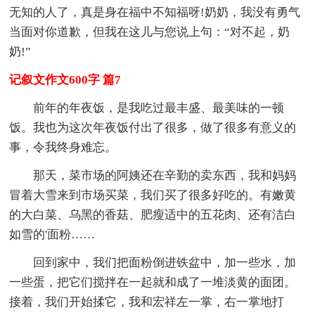
无知的人了，真是身在福中不知福呀!奶奶，我没有勇气
当面对你道歉，但我在这儿与您说上句：“对不起，奶
奶!”
记叙文作文600字 篇7
前年的年夜饭，是我吃过最丰盛、最美味的一顿
饭。我也为这次年夜饭付出了很多，做了很多有意义的
事，令我终身难忘。
那天，菜市场的阿姨还在辛勤的卖东西，我和妈妈
冒着大雪来到市场买菜，我们买了很多好吃的。有嫩黄
的大白菜、乌黑的香菇、肥瘦适中的五花肉、还有洁白
如雪的'面粉……
回到家中，我们把面粉倒进铁盆中，加一些水，加
一些蛋，把它们搅拌在一起就和成了一堆淡黄的面团。
接着，我们开始揉它，我和宏祥左一掌，右一掌地打