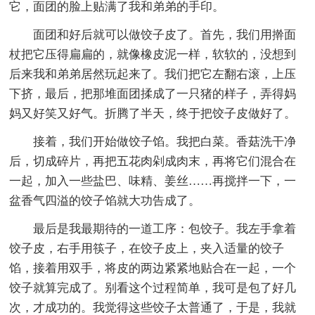
它，面团的脸上贴满了我和弟弟的手印。
面团和好后就可以做饺子皮了。首先，我们用擀面
杖把它压得扁扁的，就像橡皮泥一样，软软的，没想到
后来我和弟弟居然玩起来了。我们把它左翻右滚，上压
下挤，最后，把那堆面团揉成了一只猪的样子，弄得妈
妈又好笑又好气。折腾了半天，终于把饺子皮做好了。
接着，我们开始做饺子馅。我把白菜。香菇洗干净
后，切成碎片，再把五花肉剁成肉末，再将它们混合在
一起，加入一些盐巴、味精、姜丝……再搅拌一下，一
盆香气四溢的饺子馅就大功告成了。
最后是我最期待的一道工序：包饺子。我左手拿着
饺子皮，右手用筷子，在饺子皮上，夹入适量的饺子
馅，接着用双手，将皮的两边紧紧地贴合在一起，一个
饺子就算完成了。别看这个过程简单，我可是包了好几
次，才成功的。我觉得这些饺子太普通了，于是，我就