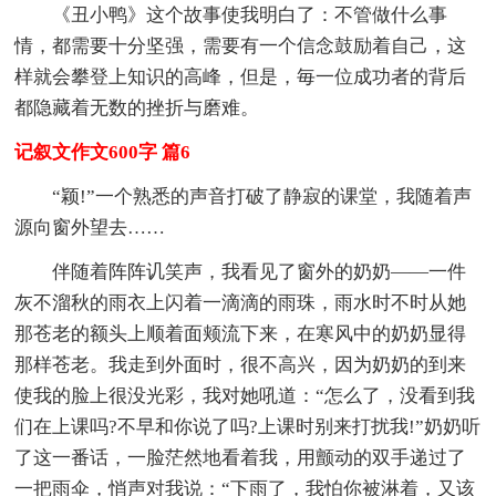
《丑小鸭》这个故事使我明白了：不管做什么事
情，都需要十分坚强，需要有一个信念鼓励着自己，这
样就会攀登上知识的高峰，但是，毎一位成功者的背后
都隐藏着无数的挫折与磨难。
记叙文作文600字 篇6
“颖!”一个熟悉的声音打破了静寂的课堂，我随着声
源向窗外望去……
伴随着阵阵讥笑声，我看见了窗外的奶奶——一件
灰不溜秋的雨衣上闪着一滴滴的雨珠，雨水时不时从她
那苍老的额头上顺着面颊流下来，在寒风中的奶奶显得
那样苍老。我走到外面时，很不高兴，因为奶奶的到来
使我的脸上很没光彩，我对她吼道：“怎么了，没看到我
们在上课吗?不早和你说了吗?上课时别来打扰我!”奶奶听
了这一番话，一脸茫然地看着我，用颤动的双手递过了
一把雨伞，悄声对我说：“下雨了，我怕你被淋着，又该