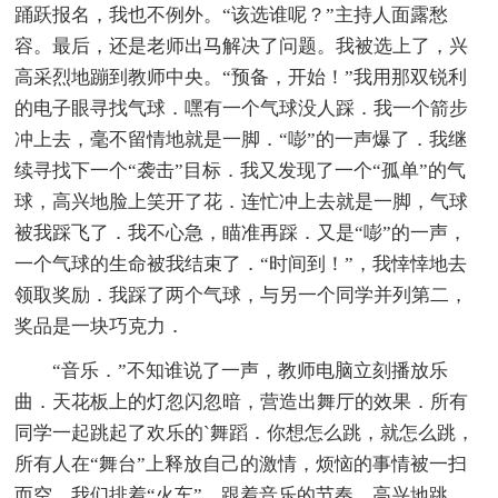
踊跃报名，我也不例外。“该选谁呢？”主持人面露愁
容。最后，还是老师出马解决了问题。我被选上了，兴
高采烈地蹦到教师中央。“预备，开始！”我用那双锐利
的电子眼寻找气球．嘿有一个气球没人踩．我一个箭步
冲上去，毫不留情地就是一脚．“嘭”的一声爆了．我继
续寻找下一个“袭击”目标．我又发现了一个“孤单”的气
球，高兴地脸上笑开了花．连忙冲上去就是一脚，气球
被我踩飞了．我不心急，瞄准再踩．又是“嘭”的一声，
一个气球的生命被我结束了．“时间到！”，我悻悻地去
领取奖励．我踩了两个气球，与另一个同学并列第二，
奖品是一块巧克力．
“音乐．”不知谁说了一声，教师电脑立刻播放乐
曲．天花板上的灯忽闪忽暗，营造出舞厅的效果．所有
同学一起跳起了欢乐的`舞蹈．你想怎么跳，就怎么跳，
所有人在“舞台”上释放自己的激情，烦恼的事情被一扫
而空．我们排着“火车”，跟着音乐的节奏，高兴地跳