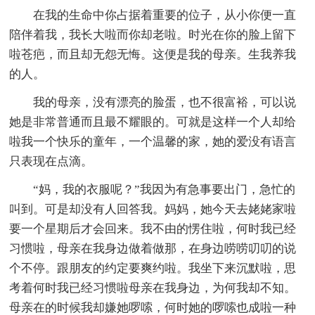
在我的生命中你占据着重要的位子，从小你便一直
陪伴着我，我长大啦而你却老啦。时光在你的脸上留下
啦苍疤，而且却无怨无悔。这便是我的母亲。生我养我
的人。
我的母亲，没有漂亮的脸蛋，也不很富裕，可以说
她是非常普通而且最不耀眼的。可就是这样一个人却给
啦我一个快乐的童年，一个温馨的家，她的爱没有语言
只表现在点滴。
“妈，我的衣服呢？”我因为有急事要出门，急忙的
叫到。可是却没有人回答我。妈妈，她今天去姥姥家啦
要一个星期后才会回来。我不由的愣住啦，何时我已经
习惯啦，母亲在我身边做着做那，在身边唠唠叨叨的说
个不停。跟朋友的约定要爽约啦。我坐下来沉默啦，思
考着何时我已经习惯啦母亲在我身边，为何我却不知。
母亲在的时候我却嫌她啰嗦，何时她的啰嗦也成啦一种