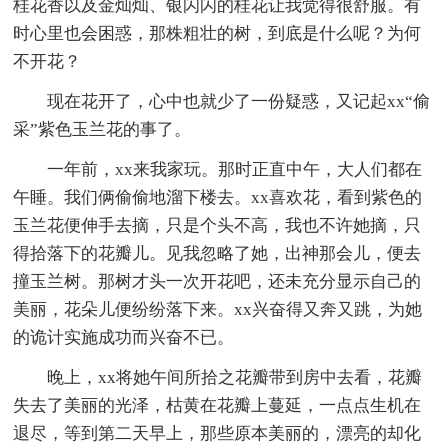
桂花香以及金灿灿、银闪闪的桂花让我觉得很舒服。有
时心里也会困惑，那株粗壮的树，到底是什么呢？为何
不开花？
现在花开了，心中也就少了一份疑惑，又记起xx“偷
采”紫色玉兰花的事了。
一年前，xx来我家玩。那时正直中午，大人们都在
午睡。我们俩偷偷地溜下楼去。xx喜欢花，看到紫色的
玉兰花便伸手去摘，只是个头不高，我也不许她摘，只
得拾落下的花瓣儿。见我忽略了她，出神那会儿，便去
撞玉兰树。那树才头一次开花吧，还未充分显示自己的
美丽，花朵儿便纷纷落下来。xx兴奋得又奔又跳，为她
的诡计实施成功而兴奋不已。
晚上，xx将她午间所拾之花瓣带到房中去看，花瓣
失去了美丽的光泽，枯黄在花瓣上蔓延，一点点生机在
退尽，等到第二天早上，那些原本美丽的，漂亮的却化