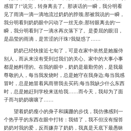
感冒了!”说完，转身离去了。那谈话的一瞬，我分明看
见了雨滴一滴一滴地流过奶奶的脖颈;那被我说的一瞬，
我分明看到奶奶眼中闪动了一丝无奈;那转眼离去的'一
瞬，我分明看到了一滴水再次落下了。是委屈的眼泪，
是晶莹的雨滴，是苦涩的汗珠?我疑惑了……
奶奶已经快接近七旬了，可是在家中依然是她服侍
别人，而从来没有受到过我们的关心。家中的大事小事
都是她料理的。在我的眼中，奶奶是最勤劳的，是我最
尊敬的人，每当我发烧时，总是她守在我身边;每当我感
冒时，总是她冒着风雨替我去买药;每当我缺少什么东西
时，总是她赶到学校来送给我……而今天，我却为了面
子而与奶奶嚷嚷了……
望着奶奶瘦小的身子和蹒跚的步伐，我仿佛感到一
个热乎乎的东西在眼中打转：我错了，我不但没有报答
奶奶对我的爱，反而嫌弃了奶奶，我真是天底下最愚昧