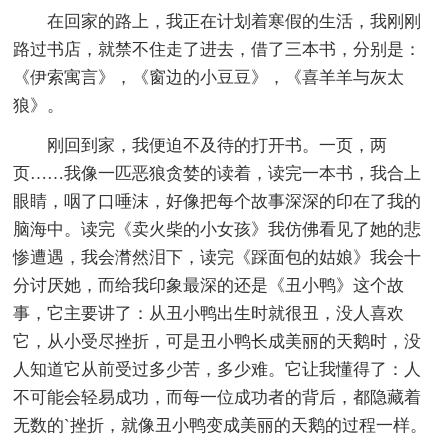
在回家的路上，我正在计划着寒假的生活，我刚刚
路过书店，就禁不住走了进去，借了三本书，分别是：
《伊索寓言》，《窗边的小豆豆》，《喜羊羊与灰太
狼》。
刚回到家，我便迫不及待的打开书。一页，两
页……我像一匹恶狼贪婪的读着，读完一本书，我合上
眼睛，咽了口唾沫，好像把每个故事深深的印在了我的
脑海中。读完《卖火柴的小女孩》我仿佛看见了她的悲
惨遭遇，我会潸然泪下，读完《踩面包的姑娘》我会十
分讨厌她，而给我印象最深的还是《丑小鸭》这个故
事，它主要讲了：从丑小鸭出生时就很丑，没人喜欢
它，从小受尽挫折，可是丑小鸭长成美丽的天鹅时，没
人知道它从前受过多少苦，多少难。它让我懂得了：人
不可能会轻易成功，而每一位成功者的背后，都隐藏着
无数的`挫折，就像丑小鸭变成美丽的天鹅的过程一样。