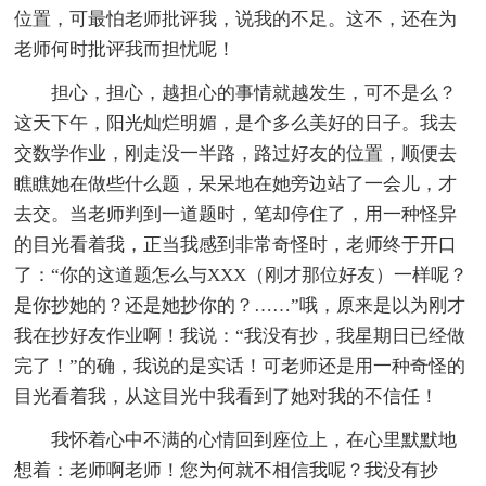
位置，可最怕老师批评我，说我的不足。这不，还在为
老师何时批评我而担忧呢！
担心，担心，越担心的事情就越发生，可不是么？
这天下午，阳光灿烂明媚，是个多么美好的日子。我去
交数学作业，刚走没一半路，路过好友的位置，顺便去
瞧瞧她在做些什么题，呆呆地在她旁边站了一会儿，才
去交。当老师判到一道题时，笔却停住了，用一种怪异
的目光看着我，正当我感到非常奇怪时，老师终于开口
了：“你的这道题怎么与XXX（刚才那位好友）一样呢？
是你抄她的？还是她抄你的？……”哦，原来是以为刚才
我在抄好友作业啊！我说：“我没有抄，我星期日已经做
完了！”的确，我说的是实话！可老师还是用一种奇怪的
目光看着我，从这目光中我看到了她对我的不信任！
我怀着心中不满的心情回到座位上，在心里默默地
想着：老师啊老师！您为何就不相信我呢？我没有抄