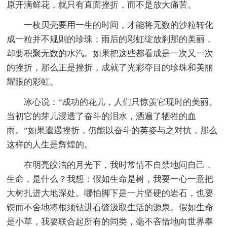
原开满鲜花，就只有直面挫折，而不是放大痛苦。
一枚贝壳要用一生的时间，才能将无数的沙粒转化
成一粒并不规则的珍珠；雨后的彩虹绽放刹那的美丽，
却要积聚无数的水汽。如果把这些都看成是一次又一次
的挫折，那么正是挫折，成就了光彩夺目的珍珠和美丽
耀眼的彩虹。
冰心说：“成功的花儿，人们只惊羡它现时的美丽。
当初它的芽儿浸透了奋斗的泪水，洒遍了牺牲的血
雨。”如果遭遇挫折，仍能以奋斗的英姿与之对抗，那么
这样的人生是辉煌的。
在明亮皎洁的月光下，我时常情不自禁地问自己，
生命，是什么？我想：假如生命是树，我要一心一意把
大树扎进大地深处。哪怕脚下是一片坚硬的岩石，也要
锲而不舍地将根须钻进石缝汲取生活的源泉。假如生命
是小草，我要联合起所有的同类，毫不吝惜地向世界奉