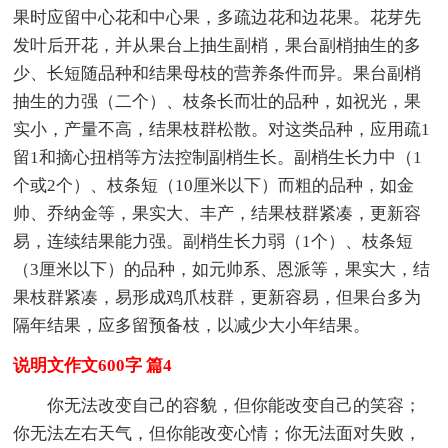
果时应留中心花和中心果，多疏边花和边花果。花芽先
发叶后开花，并从果台上抽生副梢，果台副梢抽生的多
少、长短随品种和结果母枝的营养条件而异。果台副梢
抽生的力强（二个）、枝条长而壮的品种，如祝光，果
实小，产量不高，结果枝群松散。对这类品种，应用疏1
留1和摘心扭梢等方法控制副梢生长。副梢生长力中（1
个或2个）、枝条短（10厘米以下）而粗的品种，如金
帅、乔纳金等，果实大、丰产，结果枝群紧凑，更新容
易，连续结果能力强。副梢生长力弱（1个）、枝条短
（3厘米以下）的品种，如元帅系、恩派等，果实大，结
果枝群紧凑，易形成鸡爪枝群，更新容易，但果台多为
隔年结果，应多留预备枝，以减少大小年结果。
说明文作文600字 篇4
你无法改变自己的容貌，但你能改变自己的笑容；
你无法左右天气，但你能改变心情；你无法面对失败，