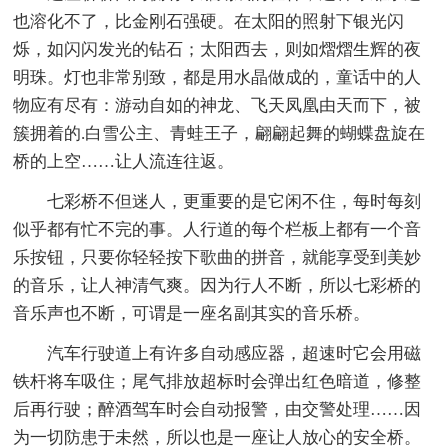
也溶化不了，比金刚石强硬。在太阳的照射下银光闪
烁，如闪闪发光的钻石；太阳西去，则如熠熠生辉的夜
明珠。灯也非常别致，都是用水晶做成的，童话中的人
物应有尽有：游动自如的神龙、飞天凤凰由天而下，被
簇拥着的.白雪公主、青蛙王子，翩翩起舞的蝴蝶盘旋在
桥的上空……让人流连往返。
七彩桥不但迷人，更重要的是它闲不住，每时每刻
似乎都有忙不完的事。人行道的每个栏板上都有一个音
乐按钮，只要你轻轻按下歌曲的拼音，就能享受到美妙
的音乐，让人神清气爽。因为行人不断，所以七彩桥的
音乐声也不断，可谓是一座名副其实的音乐桥。
汽车行驶道上有许多自动感应器，超速时它会用磁
铁杆将车吸住；尾气排放超标时会弹出红色暗道，修整
后再行驶；醉酒驾车时会自动报警，由交警处理……因
为一切防患于未然，所以也是一座让人放心的安全桥。