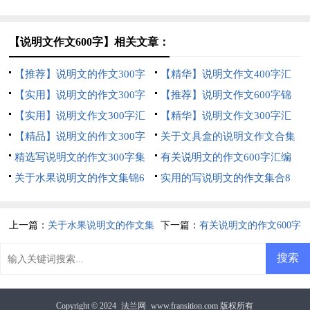
五篇
五篇
【说明文作文600字】相关文章：
【推荐】说明文的作文300字
【精华】说明文作文400字汇
汇总7篇
【实用】说明文的作文300字
编八篇
【推荐】说明文作文600字锦
汇总八篇
【实用】说明文作文300字汇
集五篇
【精华】说明文作文300字汇
编10篇
【精品】说明文的作文300字
总5篇
关于文具盒的说明文作文合集
汇编5篇
精选写说明文的作文300字集
6篇
有关说明文的作文600字汇编
锦七篇
关于水果说明文的作文集锦6
六篇
实用的写说明文的作文集合8
篇
篇
上一篇：
关于水果说明文的作文集
下一篇：
有关说明文的作文600字
锦6篇
汇编六篇
Copyright © 2024
法兰网
www.fransition.com 版权所有