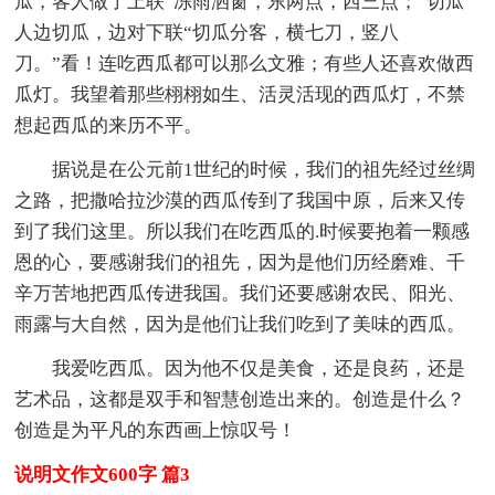
瓜，客人做了上联“冻雨洒窗，东两点，西三点；”切瓜
人边切瓜，边对下联“切瓜分客，横七刀，竖八
刀。”看！连吃西瓜都可以那么文雅；有些人还喜欢做西
瓜灯。我望着那些栩栩如生、活灵活现的西瓜灯，不禁
想起西瓜的来历不平。
据说是在公元前1世纪的时候，我们的祖先经过丝绸
之路，把撒哈拉沙漠的西瓜传到了我国中原，后来又传
到了我们这里。所以我们在吃西瓜的.时候要抱着一颗感
恩的心，要感谢我们的祖先，因为是他们历经磨难、千
辛万苦地把西瓜传进我国。我们还要感谢农民、阳光、
雨露与大自然，因为是他们让我们吃到了美味的西瓜。
我爱吃西瓜。因为他不仅是美食，还是良药，还是
艺术品，这都是双手和智慧创造出来的。创造是什么？
创造是为平凡的东西画上惊叹号！
说明文作文600字 篇3