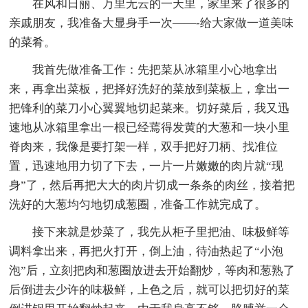
在风和日丽、万里无云的一天里，家里来了很多的
亲戚朋友，我准备大显身手一次——-给大家做一道美味
的菜肴。
我首先做准备工作：先把菜从冰箱里小心地拿出
来，再拿出菜板，把择好洗好的菜放到菜板上，拿出一
把锋利的菜刀小心翼翼地切起菜来。切好菜后，我又迅
速地从冰箱里拿出一根已经蔫得发黄的大葱和一块小里
脊肉来，我像是要打架一样，双手把好刀柄、找准位
置，迅速地用力切了下去，一片一片嫩嫩的肉片就“现
身”了，然后再把大大的肉片切成一条条的肉丝，接着把
洗好的大葱均匀地切成葱圈，准备工作就完成了。
接下来就是炒菜了，我先从柜子里把油、味极鲜等
调料拿出来，再把火打开，倒上油，待油热起了“小泡
泡”后，立刻把肉和葱圈放进去开始翻炒，等肉和葱熟了
后倒进去少许的味极鲜，上色之后，就可以把切好的菜