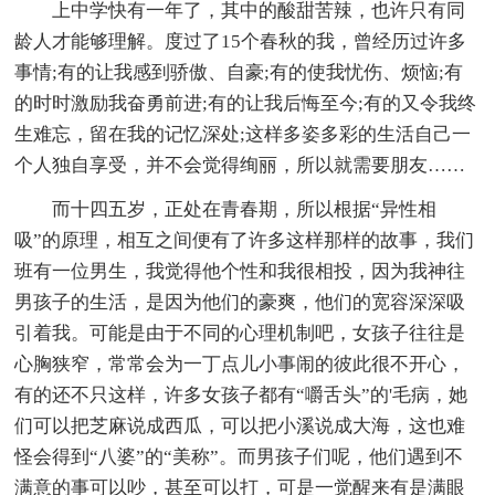
上中学快有一年了，其中的酸甜苦辣，也许只有同
龄人才能够理解。度过了15个春秋的我，曾经历过许多
事情;有的让我感到骄傲、自豪;有的使我忧伤、烦恼;有
的时时激励我奋勇前进;有的让我后悔至今;有的又令我终
生难忘，留在我的记忆深处;这样多姿多彩的生活自己一
个人独自享受，并不会觉得绚丽，所以就需要朋友……
而十四五岁，正处在青春期，所以根据“异性相
吸”的原理，相互之间便有了许多这样那样的故事，我们
班有一位男生，我觉得他个性和我很相投，因为我神往
男孩子的生活，是因为他们的豪爽，他们的宽容深深吸
引着我。可能是由于不同的心理机制吧，女孩子往往是
心胸狭窄，常常会为一丁点儿小事闹的彼此很不开心，
有的还不只这样，许多女孩子都有“嚼舌头”的'毛病，她
们可以把芝麻说成西瓜，可以把小溪说成大海，这也难
怪会得到“八婆”的“美称”。而男孩子们呢，他们遇到不
满意的事可以吵，甚至可以打，可是一觉醒来有是满眼