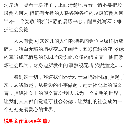
河岸边，竖着一块牌子，上面清楚地写着：请不要把垃
圾倒入河内.但确有无数的人将各种各样的垃圾倾倒入河
里.在一个宽敞`幽雅`洁静的晨练中心，醒目处写着：维
护社会公德
人人有责.可来这儿的人们将漂亮的金鱼垃圾桶折成
碎片，洁白无瑕的墙壁变成了画墙，五彩缤纷的花`翠绿
的草当成了栖息的乐园.面对如此众多的假文盲，他们败
坏社会风气，对身边所发生的'事熟视无睹`漠然置之......
看到这一切，难道我们还无动于衷吗?让我们携起手
来，从我做起，从身边的小事做起，赶走社会上的假文
盲，拒绝社会上的假文盲.让明天成为一个文明的世界，
让我们人人都自觉遵守社会公德，让我们的社会成为一
个处处充满爱心的世界。
说明文作文600字 篇8