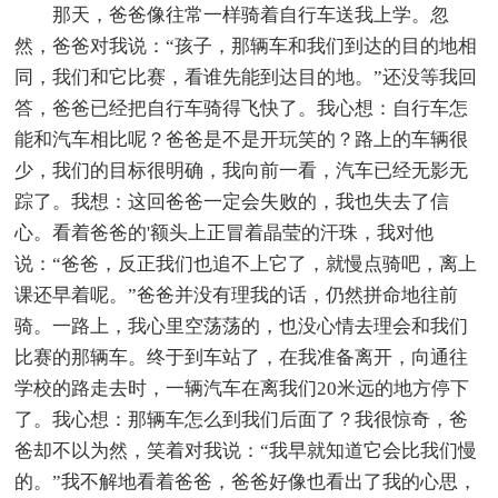
那天，爸爸像往常一样骑着自行车送我上学。忽
然，爸爸对我说：“孩子，那辆车和我们到达的目的地相
同，我们和它比赛，看谁先能到达目的地。”还没等我回
答，爸爸已经把自行车骑得飞快了。我心想：自行车怎
能和汽车相比呢？爸爸是不是开玩笑的？路上的车辆很
少，我们的目标很明确，我向前一看，汽车已经无影无
踪了。我想：这回爸爸一定会失败的，我也失去了信
心。看着爸爸的'额头上正冒着晶莹的汗珠，我对他
说：“爸爸，反正我们也追不上它了，就慢点骑吧，离上
课还早着呢。”爸爸并没有理我的话，仍然拼命地往前
骑。一路上，我心里空荡荡的，也没心情去理会和我们
比赛的那辆车。终于到车站了，在我准备离开，向通往
学校的路走去时，一辆汽车在离我们20米远的地方停下
了。我心想：那辆车怎么到我们后面了？我很惊奇，爸
爸却不以为然，笑着对我说：“我早就知道它会比我们慢
的。”我不解地看着爸爸，爸爸好像也看出了我的心思，