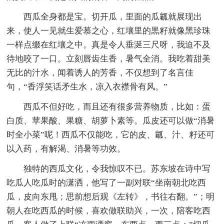
西瓜全身都是宝。切开瓜，里面的瓜瓤就展现出
来，使人一见就生爱慕之心，红壤里的黒籽就像黑珍珠
一样点缀在红壤之中。真是令人垂涎三尺呀，我迫不及
待地咬了一口。立刻唇齿生香，暑气全消。我吃着甜美
无比的汁水，闻着诱人的芳香，不仅想到了名言佳
句，“香浮笑话矛生水，凉入衣襟骨有风。”
西瓜不但好吃，而且还有很多营养物质，比如：蛋
白质、苹果酸、果糖、胡萝卜素等。瓜皮还可以做“消暑
时全小菜”呢！西瓜不仅能吃，它的皮、瓤、汁、籽还可
以入药，有解渴、消暑等功效。
独特的西瓜文化，令我惊叹不已。苏东坡在诗中写
吃瓜人吃瓜时的潇洒，他写了一副对联“坐南朝北吃西
瓜，皮向东甩；思前想后观《左转》，书往右翻。”；明
朝人在吃西瓜的时候，喜欢做联助兴，一次，陪客吃西