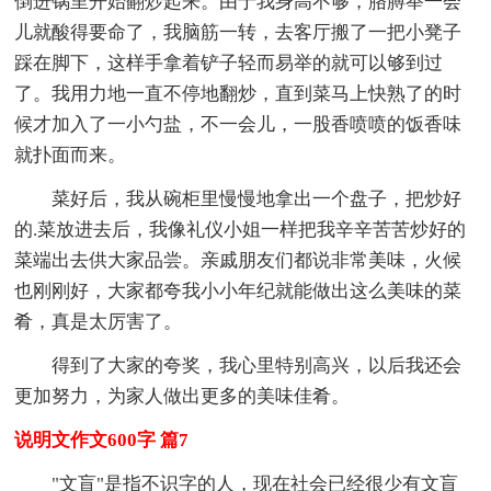
倒进锅里开始翻炒起来。由于我身高不够，胳膊举一会
儿就酸得要命了，我脑筋一转，去客厅搬了一把小凳子
踩在脚下，这样手拿着铲子轻而易举的就可以够到过
了。我用力地一直不停地翻炒，直到菜马上快熟了的时
候才加入了一小勺盐，不一会儿，一股香喷喷的饭香味
就扑面而来。
菜好后，我从碗柜里慢慢地拿出一个盘子，把炒好
的.菜放进去后，我像礼仪小姐一样把我辛辛苦苦炒好的
菜端出去供大家品尝。亲戚朋友们都说非常美味，火候
也刚刚好，大家都夸我小小年纪就能做出这么美味的菜
肴，真是太厉害了。
得到了大家的夸奖，我心里特别高兴，以后我还会
更加努力，为家人做出更多的美味佳肴。
说明文作文600字 篇7
"文盲"是指不识字的人，现在社会已经很少有文盲