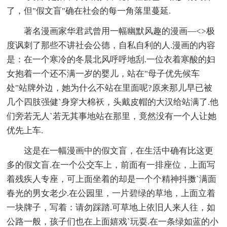
了，但"假文盲"确在社会的每一角落里蔓延.
著名漫画家华君武曾用一幅幽默风趣的漫画—<>极
度讽刺了那些不讲社会公德，自私自利的人.漫画的内容
是：在一个寒冷的冬晨北风呼呼地刮.一位衣着寒酸的妇
女抱着一个还不满一岁的婴儿，站在"母子优先候车
处"站牌外边，她为什么不站在里面呢?原来那儿早已被
几个四肢强健`身穿大棉袄，头戴皮帽的大汉给站满了.他
们旁若无人`若无其事地站在那里，竟然没有一个人让她
优先上车.
这是在一幅漫画中的假文盲，在生活中确有比这更
多的假文盲.在一个公交车上，前面有一排座位，上面写
着残疾人专座，可上面坐着的却是一个个精神抖擞`满面
春光的男女老少.在公园里，一片碧绿的草地，上面立着
一块牌子，写着：请勿踩踏.可草地上依旧人来人往，如
公路一般，孩子们也在上面嬉戏`玩耍.在一条绿如蓝的小