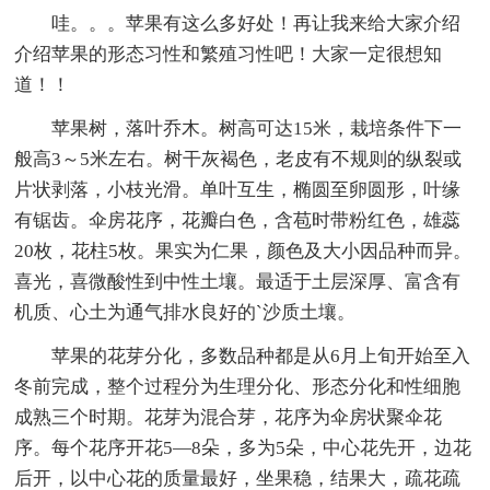
哇。。。苹果有这么多好处！再让我来给大家介绍
介绍苹果的形态习性和繁殖习性吧！大家一定很想知
道！！
苹果树，落叶乔木。树高可达15米，栽培条件下一
般高3～5米左右。树干灰褐色，老皮有不规则的纵裂或
片状剥落，小枝光滑。单叶互生，椭圆至卵圆形，叶缘
有锯齿。伞房花序，花瓣白色，含苞时带粉红色，雄蕊
20枚，花柱5枚。果实为仁果，颜色及大小因品种而异。
喜光，喜微酸性到中性土壤。最适于土层深厚、富含有
机质、心土为通气排水良好的`沙质土壤。
苹果的花芽分化，多数品种都是从6月上旬开始至入
冬前完成，整个过程分为生理分化、形态分化和性细胞
成熟三个时期。花芽为混合芽，花序为伞房状聚伞花
序。每个花序开花5—8朵，多为5朵，中心花先开，边花
后开，以中心花的质量最好，坐果稳，结果大，疏花疏