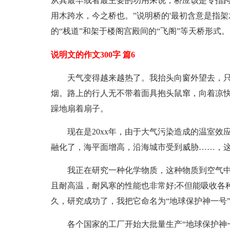
从其最早或者最主要的功用来说，桥应该是专指跨
用木跨水，今之桥也。”说明桥的'最初含意是指
的“栈道”和架于楼阁宫殿间的“飞阁”等天桥形式。
说明文的作文300字 篇6
天气变得越来越热了。我抬头向窗外望去，
烟。路上的行人无不带着面具抱头鼠窜，向着凉
躁地扇着扇子。
现在是20xx年，由于大气污染造成的温室效
融化了，海平面增高，沿海城市受到威胁……，
我正在研究一种化学物质，这种物质到空气
且耐高温，耐风寒的性能也非常好;不但能吸收各
久，研究成功了，我把它命名为“地球保护神一号
各个国家的工厂开始大批量生产“地球保护神