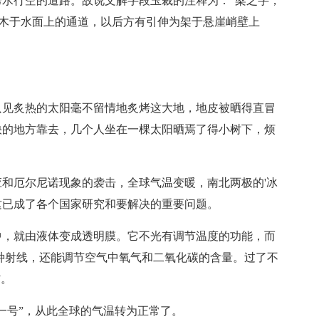
水行空的道路。故说文解字段玉裁的注释为：“梁之字，
架木于水面上的通道，以后方有引伸为架于悬崖峭壁上
只见炙热的太阳毫不留情地炙烤这大地，地皮被晒得直冒
快的地方靠去，几个人坐在一棵太阳晒焉了得小树下，烦
应和厄尔尼诺现象的袭击，全球气温变暖，南北两极的'冰
这已成了各个国家研究和要解决的重要问题。
中，就由液体变成透明膜。它不光有调节温度的功能，而
种射线，还能调节空气中氧气和二氧化碳的含量。过了不
”。
一号”，从此全球的气温转为正常了。