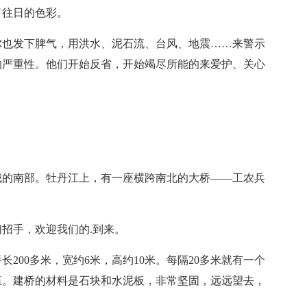
了往日的色彩。
尔也发下脾气，用洪水、泥石流、台风、地震……来警示
的严重性。他们开始反省，开始竭尽所能的来爱护、关心
城的南部。牡丹江上，有一座横跨南北的大桥——工农兵
招手，欢迎我们的.到来。
桥长200多米，宽约6米，高约10米。每隔20多米就有一个
伍。建桥的材料是石块和水泥板，非常坚固，远远望去，
。