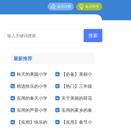
会员注册
会员登录
最新推荐
秋天的果园小学
【必备】美丽小
精选快乐的小学
【热门】三年级
作文300字三篇
学作文300字3篇
实用的春天小学
关于美丽的荷花
作文600字十篇
叙事作文300字集锦
实用的芦荟小学
实用的家乡的春
作文300字3篇
小学作文合集5篇
9篇
【实用】快乐的
【实用】春节小
作文汇总九篇
节小学作文6篇