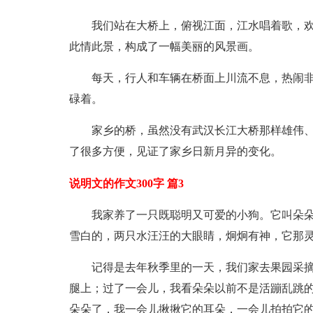
我们站在大桥上，俯视江面，江水唱着歌，
此情此景，构成了一幅美丽的风景画。
每天，行人和车辆在桥面上川流不息，热闹
碌着。
家乡的桥，虽然没有武汉长江大桥那样雄伟
了很多方便，见证了家乡日新月异的变化。
说明文的作文300字 篇3
我家养了一只既聪明又可爱的小狗。它叫朵朵
雪白的，两只水汪汪的大眼睛，炯炯有神，它那灵
记得是去年秋季里的一天，我们家去果园采
腿上；过了一会儿，我看朵朵以前不是活蹦乱跳
朵朵了，我一会儿揪揪它的耳朵，一会儿拍拍它