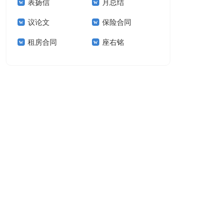
表扬信
月总结
报告模板集锦十篇
告(汇编15篇)
议论文
保险合同
租房合同
座右铭