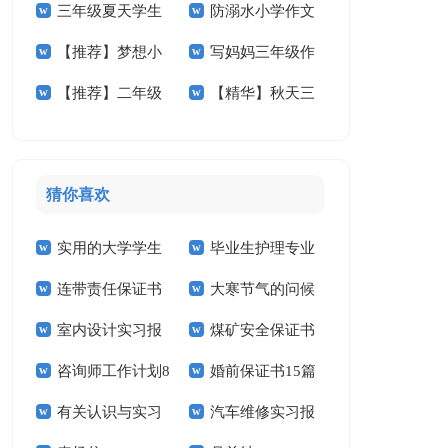
三年级夏天学生
防溺水小学作文
小学作文300字4篇
学作文400字4篇
【推荐】梦想小
写妈妈三年级作
作文
400字三篇
【推荐】二年级
【精华】秋天三
学作文300字4篇
文
的春天作文300字四
年级作文汇编八篇
篇
猜你喜欢
实用的大学学生
毕业生护理专业
连带责任保证书
大寒节气的问候
实习报告范文锦集六
求职信精选15篇
室内设计实习报
煤矿安全保证书
祝福语
篇
咨询师工作计划8
婚前保证书15篇
告汇编15篇
(15篇)
有关认识与实习
汽车维修实习报
篇