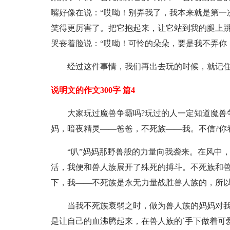
嘴好像在说：“哎呦！别弄我了，我本来就是第一
笑得更厉害了。把它抱起来，让它站到我的腿上
哭丧着脸说：“哎呦！可怜的朵朵，要是我不弄你
经过这件事情，我们再出去玩的时候，就记
说明文的作文300字 篇4
大家玩过魔兽争霸吗?玩过的人一定知道魔兽
妈，暗夜精灵——爸爸，不死族——我。不信?你
“叭”妈妈那野兽般的力量向我袭来。在风中
活，我便和兽人族展开了殊死的搏斗。不死族和
下，我——不死族是永无力量战胜兽人族的，所
当我不死族衰弱之时，做为兽人族的妈妈对
是让自己的血沸腾起来，在兽人族的`手下做着可