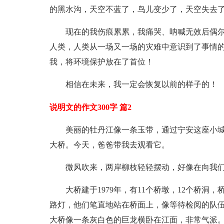
的黑水沟，天空不蓝了，鸟儿变少了，天空失去
现在的我伤痕累累，我痛哭、呐喊无效后偶
人类，人类从一场又一场的灾难中意识到了事情
我，将环境保护放在了首位！
相信在未来，我一定会恢复以前的样子的！
说明文的作文300字 篇2
美丽的牡丹江像一条玉带，通过宁安这座小
大桥。今天，爸爸带我去观看它。
微风吹来，两岸柳枝轻轻摆动，好像在向我们
大桥建于1979年，有11个桥墩，12个桥洞，
路灯，他们笔直地站在桥面上，像等待检阅的队
大桥像一条灰白色的巨龙横卧在江面，非常气派