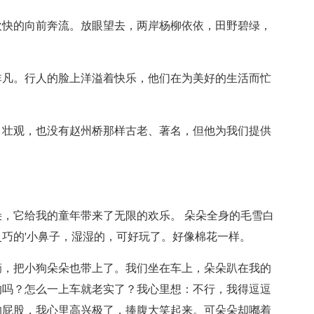
欢快的向前奔流。放眼望去，两岸杨柳依依，田野碧绿，
非凡。行人的脸上洋溢着快乐，他们在为美好的生活而忙
、壮观，也没有赵州桥那样古老、著名，但他为我们提供
，它给我的童年带来了无限的欢乐。 朵朵全身的毛雪白
巧的'小鼻子，湿湿的，可好玩了。好像棉花一样。
摘，把小狗朵朵也带上了。我们坐在车上，朵朵趴在我的
的吗？怎么一上车就老实了？我心里想：不行，我得逗逗
的屁股，我心里高兴极了，捧腹大笑起来。可朵朵却嘟着