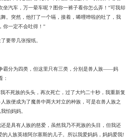
次坐汽车，万一晕车呢？图你一裤子看你怎么弄！”可我却
跳舞。突然，他打了一个嗝，接着，唏哩哗啦的吐了，我
，你一定不会吐得！”
住了要带几张报纸。
争霸分为四类，但这里只有三类，分别是兽人族——妈
看：
，我不死族的头头，再次死亡，过了大约二十秒，我重新复
兽人族便成为了魔兽中两大对立的种族，可是在兽人族之
以我怕妈妈。
我还是具有人族的慈爱，虽然我乃不死族的头目，但我还
爱的人族英雄阿尔塞斯的儿子。所以我爱妈妈，妈妈爱我!