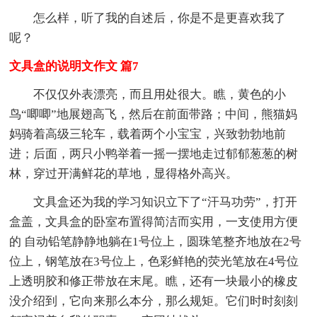
怎么样，听了我的自述后，你是不是更喜欢我了
呢？
文具盒的说明文作文 篇7
不仅仅外表漂亮，而且用处很大。瞧，黄色的小
鸟“唧唧”地展翅高飞，然后在前面带路；中间，熊猫妈
妈骑着高级三轮车，载着两个小宝宝，兴致勃勃地前
进；后面，两只小鸭举着一摇一摆地走过郁郁葱葱的树
林，穿过开满鲜花的草地，显得格外高兴。
文具盒还为我的学习知识立下了“汗马功劳”，打开
盒盖，文具盒的卧室布置得简洁而实用，一支使用方便
的 自动铅笔静静地躺在1号位上，圆珠笔整齐地放在2号
位上，钢笔放在3号位上，色彩鲜艳的荧光笔放在4号位
上透明胶和修正带放在末尾。瞧，还有一块最小的橡皮
没介绍到，它向来那么本分，那么规矩。它们时时刻刻