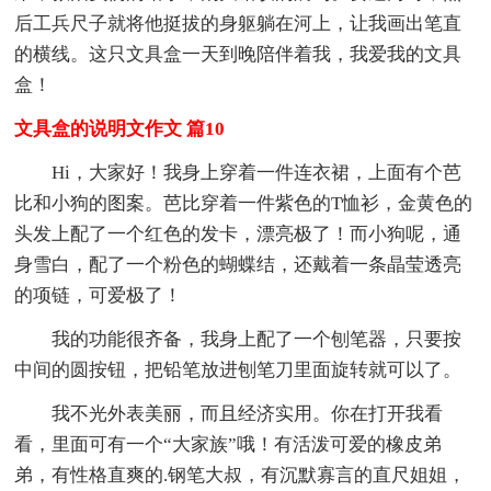
后工兵尺子就将他挺拔的身躯躺在河上，让我画出笔直
的横线。这只文具盒一天到晚陪伴着我，我爱我的文具
盒！
文具盒的说明文作文 篇10
Hi，大家好！我身上穿着一件连衣裙，上面有个芭
比和小狗的图案。芭比穿着一件紫色的T恤衫，金黄色的
头发上配了一个红色的发卡，漂亮极了！而小狗呢，通
身雪白，配了一个粉色的蝴蝶结，还戴着一条晶莹透亮
的项链，可爱极了！
我的功能很齐备，我身上配了一个刨笔器，只要按
中间的圆按钮，把铅笔放进刨笔刀里面旋转就可以了。
我不光外表美丽，而且经济实用。你在打开我看
看，里面可有一个“大家族”哦！有活泼可爱的橡皮弟
弟，有性格直爽的.钢笔大叔，有沉默寡言的直尺姐姐，