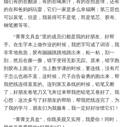
猫们有的在翻滚，有的在喝果汁，有的在拍皮球，还有
的在和爸妈妈玩耍，它们一家是多么幸福啊；第三层也
可以装笔，但是，我装得可不是笔，而是笔芯、胶布、
钢笔擦等等。
“菁菁文具盒”里的成员们都是我的好朋友、好帮
手。在生字本上做作业的时候，我把字写成了词语，我
非常地焦急，胶布蹦蹦跳跳地跳出来，粘一粘，刮一
刮，然后在撕一撕，错字变得无影无踪。原来，错字跑
到胶布上面去了。当上数学课的时候，要连线，没有尺
子怎么也画不直，这时候，尺子自告奋勇的跑出来，帮
我把线连得直直的。连到第五条线的时候，铅笔又断
了，好朋友卷笔刀又飞奔过来帮我把铅笔又卷好了。我
心想：这次多亏了好朋友的帮助，帮我把线连完了，为
了我的学习，朋友们为我服务，我一定好好珍惜它们！
“菁菁文具盒”，你既美观又实用，我爱你！同时，