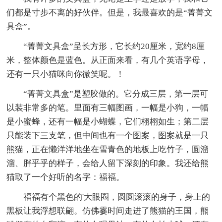
们都是寸步不离的好伙伴。但是，我最喜欢的是“菁菁文
具盒”。
“菁菁文具盒”呈长方形，它长约20厘米，宽约8厘
米，整体颜色是蓝色。从正面来看，有几个英语字母，
还有一只小猫咪向你微笑呢。！
“菁菁文具盒”是塑胶做的。它分成三层，第一层可
以装非常多的笔。里面有三幅图画，一幅是小狗，一幅
是小蜜蜂，还有一幅是小蝴蝶，它们栩栩如生；第二层
只能装下三支笔，但中间也有一个图案，图案就是一只
熊猫，正在懒洋洋地坐在雪青色的地板上吃竹子，圆溜
溜、胖乎乎的样子，会给人留下深刻的印象。我还给熊
猫取了一个好听的名字：福福。
福福有个黑色的'大眼圈，圆圆滚滚的身子，身上的
黑板让我浮想联翩。仿佛霎时间走进了熊猫的王国，熊