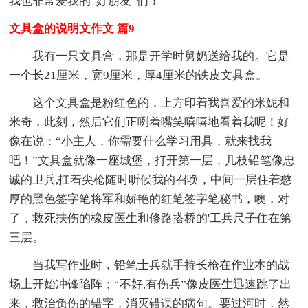
我也非常爱我的“好朋友”们！
文具盒的说明文作文 篇9
我有一只文具盒，那是开学时舅奶送给我的。它是
一个长21厘米，宽9厘米，厚4厘米的铁皮文具盒。
这个文具盒是粉红色的，上方印着我喜爱的米妮和
米奇，此刻，然后它们正咧着嘴笑嘻嘻地看着我呢！好
像在说：“小主人，你需要什么学习用具，就来找我
吧！”文具盒就像一座城堡，打开第一层，几枝铅笔像忠
诚的卫兵,扛着尖枪随时听候我的召唤，中间一层住着憨
厚的黑色签字笔将军和娇艳的红笔签字笔秘书，噢，对
了，救死扶伤的橡皮医生和修路搭桥的'工兵尺子住在第
三层。
当我写作业时，铅笔士兵就手持长枪在作业本的战
场上开始冲锋陷阵；“不好,有伤兵”像皮医生迅速跳了出
来，救治负伤的错字，消灭错误的病句。要过河时，然