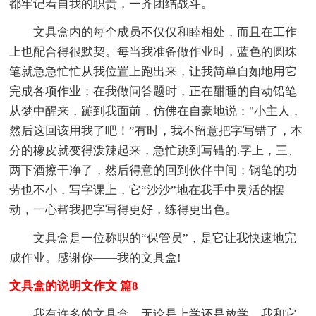
都牢记着自我的职责，一齐团结战斗。
文具盒内的每个成员不仅仅和睦相处，而且在工作
上也配合得很默契。每当我准备做作业时，蓝色的圆珠
笔就急急忙忙从我位置上跑出来，让我简单自如地用它
完成各项作业；在我做问答题时，正在酣睡的自动铅笔
从梦中醒来，蹦到我面前，仿佛在自豪地说："小主人，
然后这回该用我了吧！”有时，我不留意把字写错了，本
分的橡皮就变得泼辣起来，急忙跳到写错的.字上，三、
两下酒擦干净了，然后得意的回到伙伴中间；钢笔的功
劳也不小，写字课上，它“沙沙”地在我手中灵活的摆
动，一心帮我把字写得更好，练得更出色。
文具盒是一位称职的“保管员”，是它让我快速地完
成作业。感谢你——我的文具盒!
文具盒的说明文作文 篇8
我有许多的文具盒，无论是上学还是放学，我和它