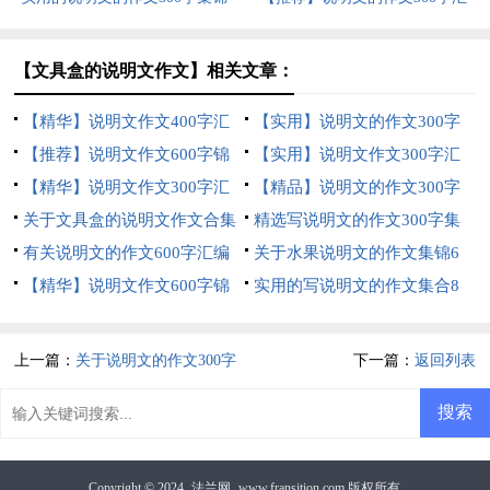
五篇
总7篇
【文具盒的说明文作文】相关文章：
【精华】说明文作文400字汇
【实用】说明文的作文300字
编八篇
【推荐】说明文作文600字锦
汇总八篇
【实用】说明文作文300字汇
集五篇
【精华】说明文作文300字汇
编10篇
【精品】说明文的作文300字
总5篇
关于文具盒的说明文作文合集
汇编5篇
精选写说明文的作文300字集
6篇
有关说明文的作文600字汇编
锦七篇
关于水果说明文的作文集锦6
六篇
【精华】说明文作文600字锦
篇
实用的写说明文的作文集合8
集8篇
篇
上一篇：
关于说明文的作文300字
下一篇：
返回列表
汇编6篇
Copyright © 2024
法兰网
www.fransition.com 版权所有