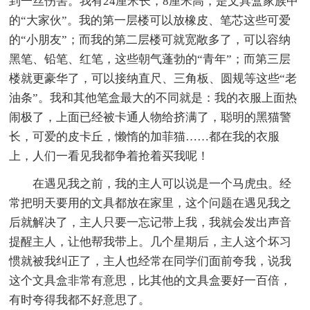
到一丝伤害。我有24厘米长，8厘米高，是文具盒家族中
的“大家伙”。我的第一层楼可以放橡皮、笔芯这些可爱
的“小朋友”；而我的第二层楼可就宽敞多了，可以容纳
黑笔、铅笔、红笔，这些朝气蓬勃的“青年”；而第三层
楼就更豪华了，可以接纳直尺、三角板、圆规等这些“老
油条”。我和其他笔盒最大的不同就是：我的衣服上面热
闹极了，上面已经被卡通人物给挤满了，聪明的黑猫警
长，可爱的皮卡丘，懒惰的加菲猫……都在我的衣服
上，人们一看见我都争着抢着买我呢！
在遇见我之前，我的主人可以说是一个马虎虫。经
常把明天要用的文具都放在家里，这个问题在遇见我之
后就解决了，主人只要一忘记带上我，我就会发出声音
提醒主人，让他帮我带上。几个星期后，主人这个坏习
惯就被我纠正了，主人也经常在同学们面前夸我，说我
这个文具盒非常有意思，比其他的文具盒要好一百倍，
有时夸得我都不好意思了。