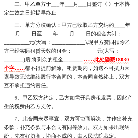
二、甲乙单方于___年___月___日签订《 》于本协
定生效之日起提早终止。
三、单方分歧确认：甲方已收取乙方交纳的____年
____月____日至____年____月____日的租金共计：
_________元(大写：____________),现甲方赞同扣除乙
方已经实际租赁天数的租金：_________元(大写：
_______)后,将剩余的租金_______
……此处隐藏18030
个字……
都不得提前解除。租赁期内，如遇不可抗力因
素导致无法继续履行本合同的，本合同自然终止，双方
互不承担违约责任。
6、甲乙双方约定，乙方如需开具房租发票，因此产
生的税费由乙方支付。
7、此合同未尽事宜，双方可协商解决，并作出补充
条款，补充条款与本合同有同等效力。双方如果出现纠
纷，先友好协商，协商不成的，由人民法院裁定。