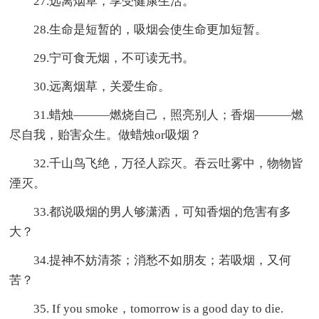
27.远离烟草，享受健康生活。
28.生命是短暂的，吸烟会使生命更加短暂。
29.宁可食无烟，不可读无书。
30.远离烟草，关爱生命。
31.蜡烛———燃烧自己，照亮别人；香烟———燃
尽自我，贻害众生。做蜡烛or吸烟？
32.千山鸟飞绝，万径人踪灭。吞云吐雾中，物物皆
湮灭。
33.都说吸烟的男人够潇洒，可知香烟的危害有多
大？
34.提神不妨清茶；消愁不如朋友；若吸烟，又何
苦？
35. If you smoke，tomorrow is a good day to die.