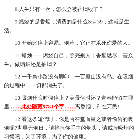
8.人生只有一次，怎么会被香烟毁了？
9.燃烧的是香烟，消费的是什么& # 39；这就是生
活。
10.开始比停止容易。烟草，它正在杀死你爱的人。
11.蜡烛——燃烧自己，照亮别人；香烟燃尽，害众
生。做蜡烛还是抽烟？
12.一千条小路没有脚印，一百座山没有鸟。在吸烟
的过程中，一切都消失了。
13.吸烟什么时候停止？美景何时还？青春能留在哪
里
……此处隐藏5781个字……
离香烟，利在万民!
12.看这条短信时，你是否在堂而皇之或者偷偷的吸
烟呢?世界无烟日，请掐掉你手中的烟头，请戒掉吸烟的
习惯吧，为了环境，为了你的健康。