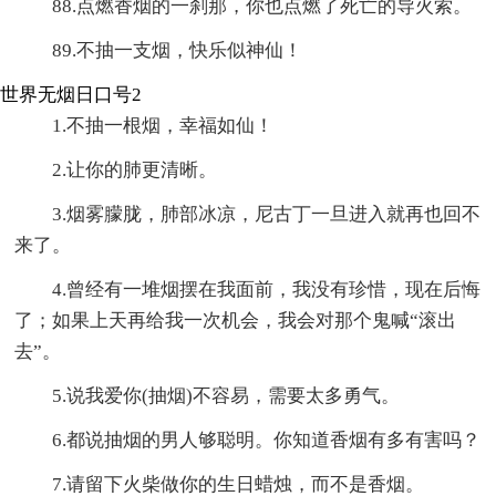
88.点燃香烟的一刹那，你也点燃了死亡的导火索。
89.不抽一支烟，快乐似神仙！
世界无烟日口号2
1.不抽一根烟，幸福如仙！
2.让你的肺更清晰。
3.烟雾朦胧，肺部冰凉，尼古丁一旦进入就再也回不
来了。
4.曾经有一堆烟摆在我面前，我没有珍惜，现在后悔
了；如果上天再给我一次机会，我会对那个鬼喊“滚出
去”。
5.说我爱你(抽烟)不容易，需要太多勇气。
6.都说抽烟的男人够聪明。你知道香烟有多有害吗？
7.请留下火柴做你的生日蜡烛，而不是香烟。