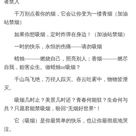
者禁入
千万别点着你的烟，它会让你变为一缕青烟（加油
站禁烟）
如果你想吸烟，定时炸弹在身边！（加油站禁烟）
一时的快乐，永恒的伤痛——请勿吸烟
蜡烛———燃烧自己，照亮别人；香烟———燃尽
自我，贻害众生。做蜡烛or吸烟？
千山鸟飞绝，万径人踪灭。吞云吐雾中，物物皆湮
灭。
吸烟几时止？美景几时还？青春何能驻？生命何与
共？只愿君能禁吸烟，盼回"无烟好世界"！
它（吸烟）是你最简单的快乐，也让你最彻底地哭
泣。