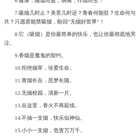
6.健康，随烟而逝；病痛，伴烟而生！
7.吸烟几时止？美景几时还？青春何能驻？生命何与
共？只愿君能禁吸烟，盼回“无烟好世界”！
8.它（吸烟）是你最简单的快乐，也让你最彻底地哭
泣。
9.香烟是魔鬼的契约。
10.拒绝烟草，珍爱生命。
11.青烟长在，恶梦长随。
12.无烟校园，清新一片。
13.在这里，香火不再延续。
14.不抽一支烟，快乐似神仙。
15.小小一支烟，危害万万千。