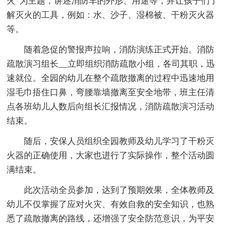
火”为主题，讲述消防车的外形、用途等，并让孩子们了
解灭火的工具，例如：水、沙子、湿棉被、干粉灭火器
等。
随着急促的警报声拉响，消防演练正式开始。消防
疏散演习组长__立即组织消防疏散小组，各司其职，迅
速就位。全园的幼儿在整个疏散撤离的过程中迅速地用
湿毛巾捂住口鼻，弯腰靠墙撤离至安全地带，班主任清
点各班幼儿人数后向组长汇报情况，消防疏散演习活动
结束。
随后，安保人员组织全园教师及幼儿学习了干粉灭
火器的正确使用，大家也进行了实际操作，整个活动圆
满结束。
此次活动全员参加，达到了预期效果，全体教师及
幼儿不仅掌握了应对火灾、有效自救的安全知识，也熟
悉了疏散撤离的路线，还增强了安全防范意识，为平安