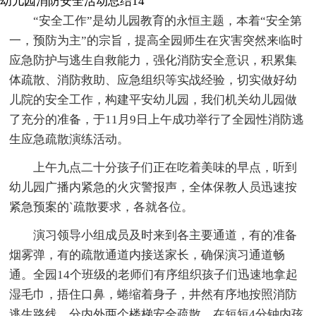
幼儿园消防安全活动总结14
“安全工作”是幼儿园教育的永恒主题，本着“安全第
一，预防为主”的宗旨，提高全园师生在灾害突然来临时
应急防护与逃生自救能力，强化消防安全意识，积累集
体疏散、消防救助、应急组织等实战经验，切实做好幼
儿院的安全工作，构建平安幼儿园，我们机关幼儿园做
了充分的准备，于11月9日上午成功举行了全园性消防逃
生应急疏散演练活动。
上午九点二十分孩子们正在吃着美味的早点，听到
幼儿园广播内紧急的火灾警报声，全体保教人员迅速按
紧急预案的`疏散要求，各就各位。
演习领导小组成员及时来到各主要通道，有的准备
烟雾弹，有的疏散通道内接送家长，确保演习通道畅
通。全园14个班级的老师们有序组织孩子们迅速地拿起
湿毛巾，捂住口鼻，蜷缩着身子，井然有序地按照消防
逃生路线，分内外两个楼梯安全疏散。在短短4分钟内孩