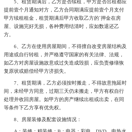
5、租赁期满后，乙方是否续租，甲方是否出租都应
提前壹个月通知对方，乙方合同期满应提前壹个月支付
甲方续租租金，租赁期满后甲方收取乙方的`押金在房
屋、设施完好无损，各种费用结清时，应如数退还乙
方。
6、乙方在使用房屋期间，不得擅自改变房屋结构及
用途或自行转租，并严格遵守国家的有关法律、法规，
如乙方对房屋设施故意或过失造成毁损，应负责修缮恢
复原状或赔偿经甲方济损失。
7、租赁期满，乙方必须按时搬走，不得故意拖延时
间，未经甲方同意，过期三天仍未搬走，甲方有权自行
处理并收回房屋。如甲方的房产继续出租或出卖，在同
等条件下乙方享有优先权。
8、房屋装修及配套设施情况：
A：装修：精装修；B：电器：彩电、DVD、电热水