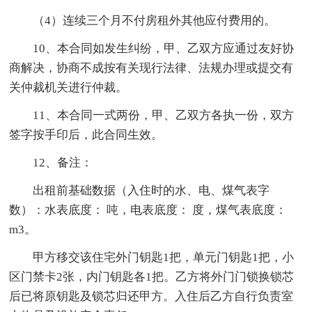
（4）连续三个月不付房租外其他应付费用的。
10、本合同如发生纠纷，甲、乙双方应通过友好协
商解决，协商不成按有关现行法律、法规办理或提交有
关仲裁机关进行仲裁。
11、本合同一式两份，甲、乙双方各执一份，双方
签字按手印后，此合同生效。
12、备注：
出租前基础数据（入住时的水、电、煤气表字
数）：水表底度： 吨，电表底度： 度，煤气表底度：
m3。
甲方移交该住宅外门钥匙1把，单元门钥匙1把，小
区门禁卡2张，内门钥匙各1把。乙方将外门门锁换锁芯
后已将原钥匙及锁芯归还甲方。入住后乙方自行负责室